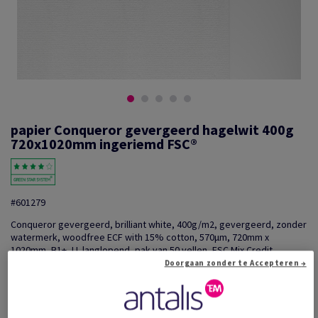
papier Conqueror gevergeerd hagelwit 400g
720x1020mm ingeriemd FSC®
#601279
Conqueror gevergeerd, brilliant white, 400g/m2, gevergeerd, zonder
watermerk, woodfree ECF with 15% cotton, 570µm, 720mm x
1020mm, B1+, LL langlopend, pak van 50 vellen, FSC Mix Credit
Doorgaan zonder te Accepteren →
Extra productinformatie
Delen via e-mail
Prijs incl. BTW
€ 7 409,01