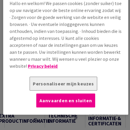
Hallo en welkom! We passen cookies (zonder suiker) toe
/ 1 000 Vel
op uw navigatie voor de beste online ervaring zodat wij:
(294 kg )
· Zorgen voor de goede werking van de website en veilig
OP VOORRAAD
browsen. · Uw eventuele inloggegevens kunnen
Verpakkingsaantallen
onthouden, indien van toepassing. · Inhoud bieden die is
Pak
afgestemd op interesses. U kunt alle cookies
accepteren of naar de instellingen gaan om uw keuzes
aan te passen. Uw instellingen kunnen worden bewerkt
−
+
wanneer u maar wilt. Wij wensen u veel plezier op onze
website!
Privacy beleid
Personaliseer mijn keuzes
Artikel snijden
Aanvaarden en sluiten
Samples
TECHNISCHE
EXTRA
TECHNISCHE
INFORMATIE &
PRODUCTINFORMATIE
INFORMATIE
CERTIFICATEN