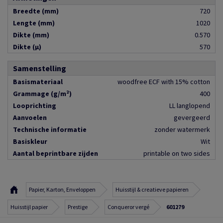
Breedte (mm)
720
Lengte (mm)
1020
Dikte (mm)
0.570
Dikte (µ)
570
Samenstelling
Basismateriaal
woodfree ECF with 15% cotton
Grammage (g/m²)
400
Looprichting
LL langlopend
Aanvoelen
gevergeerd
Technische informatie
zonder watermerk
Basiskleur
Wit
Aantal beprintbare zijden
printable on two sides
Papier, Karton, Enveloppen
Huisstijl & creatieve papieren
Huisstijl papier
Prestige
Conqueror vergé
601279