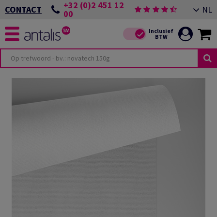
+32 (0)2 451 12
NL
CONTACT
00