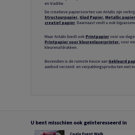
en traditie.
De creatieve papiersoorten van Antalis zijn verkri
Structuurpapier
,
Glad Papier
,
Metallic papie
creatief papier
. Daarnaast vindt u ook bijpasse
Maar Antalis biedt ook
Printpapier
voor uw dagel
Printpapier voor kleurenlaserprinter
, voor ee
kleurenafdrukken.
Bovendien is de ruimste keuze aan
Gekleurd pap
aanbod verzend- en verpakkingsproducten niet in
U bent misschien ook geïnteresseerd in
Coala Event Walk