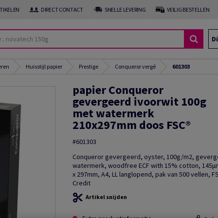
RTIKELEN
DIRECT CONTACT
SNELLE LEVERING
VEILIG BESTELLEN
Di
eren
Huisstijl papier
Prestige
Conqueror vergé
601303
papier Conqueror
gevergeerd ivoorwit 100g
met watermerk
210x297mm doos FSC®
#601303
Conqueror gevergeerd, oyster, 100g/m2, geverg
watermerk, woodfree ECF with 15% cotton, 145
x 297mm, A4, LL langlopend, pak van 500 vellen, F
Credit
Artikel snijden