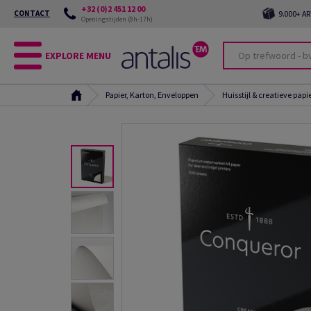
+32 (0)2 451 12 00
CONTACT
9.000+ A
Openingstijden (8h-17h)
EXPLORE MENU
Papier, Karton, Enveloppen
Huisstijl & creatieve papi