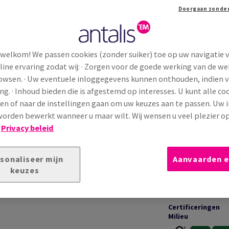
Extra productinformatie
Dele
 welkom! We passen cookies (zonder suiker) toe op uw navigatie 
line ervaring zodat wij: · Zorgen voor de goede werking van de we
TECHNISCHE INFORMATIE
T
rowsen. · Uw eventuele inloggegevens kunnen onthouden, indien 
ng. · Inhoud bieden die is afgestemd op interesses. U kunt alle co
en of naar de instellingen gaan om uw keuzes aan te passen. Uw 
Toepassingen &
gé haut de gamme, reconnu pour sa texture
garanties
orden bewerkt wanneer u maar wilt. Wij wensen u veel plezier o
if. Sa surface structurée apporte élégance et
!
Privacy beleid
onçu pour les documents corporate et
,
présence visuelle
et
qualité d’impression
Bedrukking &
sonaliseer mijn
Aanvaarden e
afwerking
keuzes
Certificeringen
Milieu