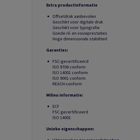
Extra productinformatie
Offsetdruk aanbevolen
Geschikt voor digitale druk
Geschikt voor typografie
Goede ril- en vouwprestaties
Hoge dimensionale stabiliteit
Garanties:
FSC-gecertificeerd
ISO 9706 conform
ISO 14001 conform
ISO 9001 conform
REACH-conform
Milieu informatie:
ECF
FSC gecertificeerd
ISO 14001
Unieke eigenschappen: