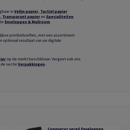
jgbaar in
Velijn papier
,
Tactiel papier
r
,
Transparant papier
en
Specialiteiten
nde
Enveloppen & Mailroom
.
ijkse printbehoeften, met een assortiment
n optimaal resultaat van uw digitale
ier
op de markt beschikbaar. Vergeet ook ons
 de sectie
Verpakkingen
.
Conqueror vergé Enveloppen