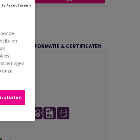
n via e-mail
Doorgaan zonder te Accepteren →
voor de
bsite en
ECHNISCHE INFORMATIE & CERTIFICATEN
van
okies
instellingen
p onze
n sluiten