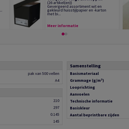
(26 artikel(en))
Gevergeerd assortiment wit en
..
gekleurd huisstijlpapier en -karton
met bi...
Meer informatie
Samenstelling
pak van 500 vellen
Basismateriaal
A4
Grammage (g/m²)
Looprichting
Aanvoelen
210
Technische informatie
297
Basiskleur
0.145
Aantal beprintbare zijden
145