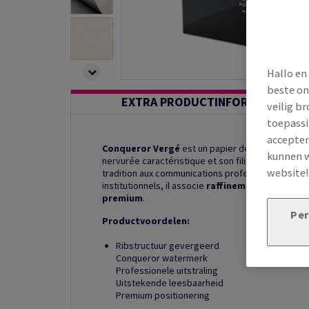
Hallo en
beste on
EXTRA PRODUCTINFORMATIE
veilig b
toepassi
accepter
Conqueror Vergé
est un papier de création ver
kunnen w
nervurée caractéristique et son filigrane distinct
website
tradition aux communications professionnelles. C
institutionnels, il associe
raffinement classique
premium
.
Per
Productvoordelen:
Ribstructuur gevergeerd
Conqueror watermerk
Professionele uitstraling
Uitstekende leesbaarheid
Premium positionering