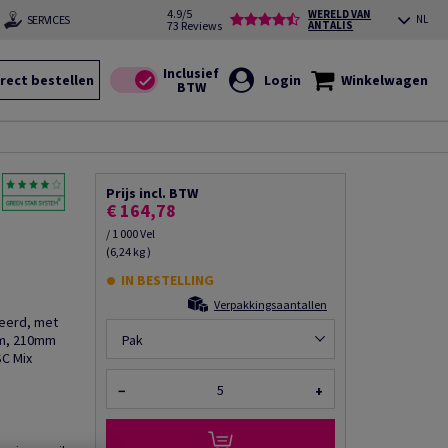
4.9/5
WERELD VAN
SERVICES
NL
73 Reviews
ANTALIS
rect bestellen
Login
Winkelwagen
Prijs incl. BTW
€ 164,78
/ 1 000 Vel
(6,24 kg )
IN BESTELLING
Verpakkingsaantallen
eerd, met
µm, 210mm
Pak
SC Mix
−
+