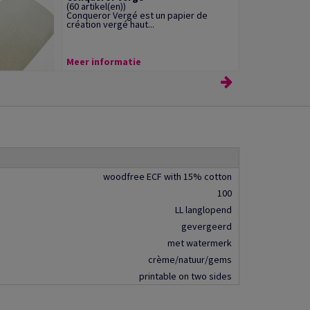
(60 artikel(en))
Conqueror Vergé est un papier de
création vergé haut...
Meer informatie
woodfree ECF with 15% cotton
100
LL langlopend
gevergeerd
met watermerk
crème/natuur/gems
printable on two sides