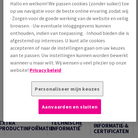
Hallo en welkom! We passen cookies (zonder suiker) toe
/ 1 000 Vel
op uw navigatie voor de beste online ervaring zodat wij:
(118 kg )
· Zorgen voor de goede werking van de website en veilig
OP VOORRAAD
browsen. · Uw eventuele inloggegevens kunnen
Verpakkingsaantallen
onthouden, indien van toepassing. · Inhoud bieden die is
Pak
afgestemd op interesses. U kunt alle cookies
accepteren of naar de instellingen gaan om uw keuzes
aan te passen. Uw instellingen kunnen worden bewerkt
−
+
wanneer u maar wilt. Wij wensen u veel plezier op onze
website!
Privacy beleid
Personaliseer mijn keuzes
Artikel snijden
Aanvaarden en sluiten
Samples
TECHNISCHE
EXTRA
TECHNISCHE
INFORMATIE &
PRODUCTINFORMATIE
INFORMATIE
CERTIFICATEN