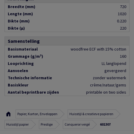
Breedte (mm)
720
Lengte (mm)
1020
Dikte (mm)
0.220
Dikte (µ)
220
Samenstelling
Basismateriaal
woodfree ECF with 15% cotton
Grammage (g/m²)
160
Looprichting
LL langlopend
Aanvoelen
gevergeerd
Technische informatie
zonder watermerk
Basiskleur
crème/natuur/gems
Aantal beprintbare zijden
printable on two sides
Papier, Karton, Enveloppen
Huisstijl & creatieve papieren
Huisstijl papier
Prestige
Conqueror vergé
601307