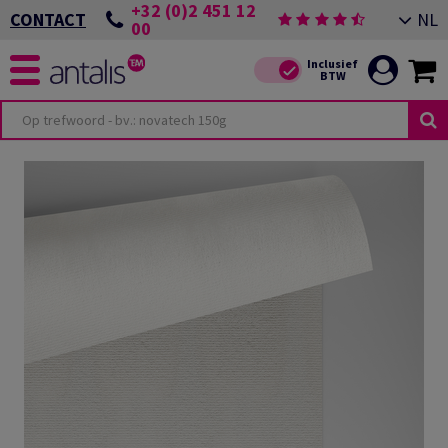
+32 (0)2 451 12
NL
CONTACT
00