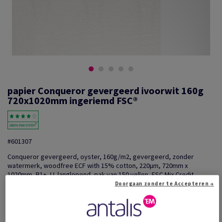
papier Conqueror gevergeerd ivoorwit 160g
720x1020mm ingeriemd FSC®
#601307
Conqueror gevergeerd, oyster, 160g/m2, gevergeerd, zonder
watermerk, woodfree ECF with 15% cotton, 220µm, 720mm x
1020mm, B1+, LL langlopend, pak van 150 vellen, FSC Mix Credit
Doorgaan zonder te Accepteren →
Extra productinformatie
Delen via e-mail
Prijs incl. BTW
€ 2 827,01