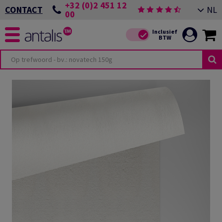
+32 (0)2 451 12
NL
CONTACT
00