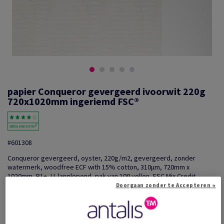
papier Conqueror gevergeerd ivoorwit 220g
720x1020mm ingeriemd FSC®
#601308
Conqueror gevergeerd, oyster, 220g/m2, gevergeerd, zonder
watermerk, woodfree ECF with 15% cotton, 310µm, 720mm x
1020mm, B1+, LL langlopend, pak van 100 vellen, FSC Mix Credit
Doorgaan zonder te Accepteren →
Extra productinformatie
Delen via e-mail
Prijs incl. BTW
€ 4 074,98