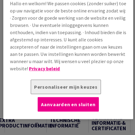
Hallo en welkom! We passen cookies (zonder suiker) toe
/ 1 000 Vel
op uw navigatie voor de beste online ervaring zodat wij:
(162 kg )
· Zorgen voor de goede werking van de website en veilig
OP VOORRAAD
browsen. · Uw eventuele inloggegevens kunnen
Verpakkingsaantallen
onthouden, indien van toepassing. · Inhoud bieden die is
Pak
afgestemd op interesses. U kunt alle cookies
accepteren of naar de instellingen gaan om uw keuzes
aan te passen. Uw instellingen kunnen worden bewerkt
−
+
wanneer u maar wilt. Wij wensen u veel plezier op onze
website!
Privacy beleid
Personaliseer mijn keuzes
Artikel snijden
Aanvaarden en sluiten
Samples
TECHNISCHE
EXTRA
TECHNISCHE
INFORMATIE &
PRODUCTINFORMATIE
INFORMATIE
CERTIFICATEN