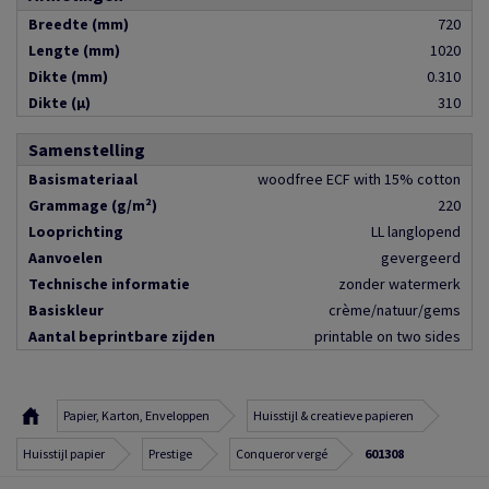
Breedte (mm)
720
Lengte (mm)
1020
Dikte (mm)
0.310
Dikte (µ)
310
Samenstelling
Basismateriaal
woodfree ECF with 15% cotton
Grammage (g/m²)
220
Looprichting
LL langlopend
Aanvoelen
gevergeerd
Technische informatie
zonder watermerk
Basiskleur
crème/natuur/gems
Aantal beprintbare zijden
printable on two sides
Papier, Karton, Enveloppen
Huisstijl & creatieve papieren
Huisstijl papier
Prestige
Conqueror vergé
601308