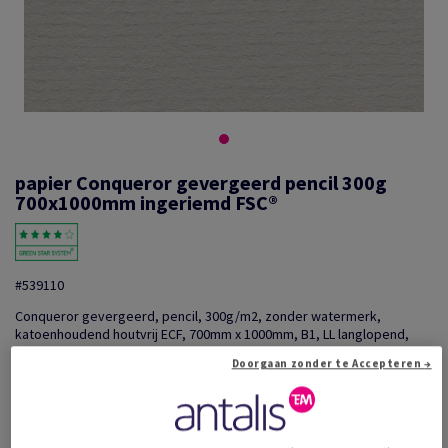
papier Conqueror gevergeerd pencil 300g
700x1000mm ingeriemd FSC®
#539110
Conqueror gevergeerd, pencil, 300g/m2, zonder watermerk,
katoenhoudend houtvrij ECF, 700mm x 1000mm, B1, LL langlopend,
pak van 100 vellen, FSC Mix Credit
Doorgaan zonder te Accepteren →
Extra productinformatie
Delen via e-mail
Promotie: Voorraad liquidatie: Onklopbare prijzen op e...