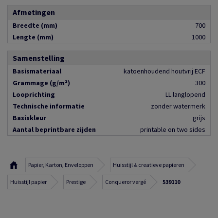
Afmetingen
Breedte (mm)
700
Lengte (mm)
1000
Samenstelling
Basismateriaal
katoenhoudend houtvrij ECF
Grammage (g/m²)
300
Looprichting
LL langlopend
Technische informatie
zonder watermerk
Basiskleur
grijs
Aantal beprintbare zijden
printable on two sides
Papier, Karton, Enveloppen
Huisstijl & creatieve papieren
Huisstijl papier
Prestige
Conqueror vergé
539110