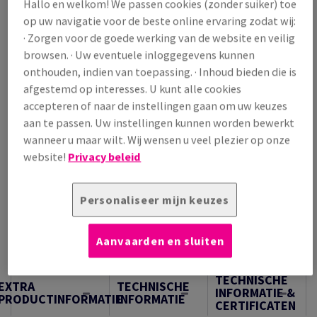
Hallo en welkom! We passen cookies (zonder suiker) toe
op uw navigatie voor de beste online ervaring zodat wij:
Prijs incl. BTW
€ 1 651,06
· Zorgen voor de goede werking van de website en veilig
/ 1 000 Vel
browsen. · Uw eventuele inloggegevens kunnen
(210 kg )
onthouden, indien van toepassing. · Inhoud bieden die is
OP VOORRAAD
afgestemd op interesses. U kunt alle cookies
Verpakkingsaantallen
accepteren of naar de instellingen gaan om uw keuzes
aan te passen. Uw instellingen kunnen worden bewerkt
Pak
wanneer u maar wilt. Wij wensen u veel plezier op onze
website!
Privacy beleid
−
+
Personaliseer mijn keuzes
Aanvaarden en sluiten
Artikel snijden
TECHNISCHE
EXTRA
TECHNISCHE
INFORMATIE &
PRODUCTINFORMATIE
INFORMATIE
CERTIFICATEN