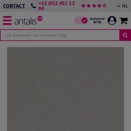
+32 (0)2 451 12
NL
CONTACT
00