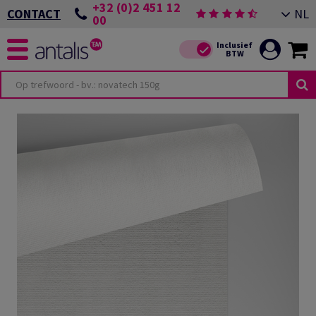
+32 (0)2 451 12
NL
CONTACT
00