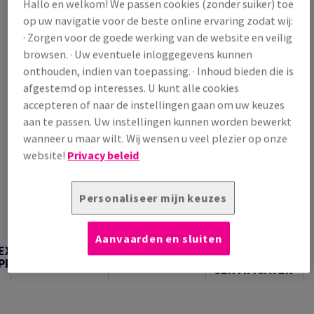
Hallo en welkom! We passen cookies (zonder suiker) toe
/ 1 000 Vel
op uw navigatie voor de beste online ervaring zodat wij:
(28,8 kg )
· Zorgen voor de goede werking van de website en veilig
VERWACHTE LEVERING 10/08/2026
browsen. · Uw eventuele inloggegevens kunnen
Verpakkingsaantallen
onthouden, indien van toepassing. · Inhoud bieden die is
afgestemd op interesses. U kunt alle cookies
Pak
accepteren of naar de instellingen gaan om uw keuzes
aan te passen. Uw instellingen kunnen worden bewerkt
−
+
wanneer u maar wilt. Wij wensen u veel plezier op onze
website!
Privacy beleid
Personaliseer mijn keuzes
Artikel snijden
Aanvaarden en sluiten
TECHNISCHE
EXTRA
TECHNISCHE
INFORMATIE &
PRODUCTINFORMATIE
INFORMATIE
CERTIFICATEN