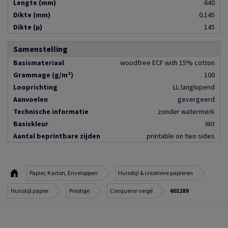
Lengte (mm)
640
Dikte (mm)
0.145
Dikte (µ)
145
Samenstelling
Basismateriaal
woodfree ECF with 15% cotton
Grammage (g/m²)
100
Looprichting
LL langlopend
Aanvoelen
gevergeerd
Technische informatie
zonder watermerk
Basiskleur
Wit
Aantal beprintbare zijden
printable on two sides
Papier, Karton, Enveloppen
Huisstijl & creatieve papieren
Huisstijl papier
Prestige
Conqueror vergé
601289