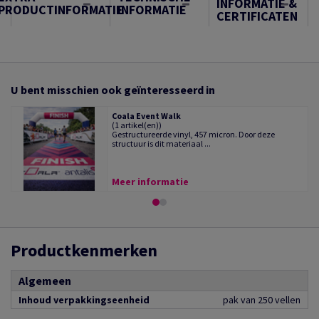
INFORMATIE &
PRODUCTINFORMATIE
INFORMATIE
CERTIFICATEN
U bent misschien ook geïnteresseerd in
Coala Event Walk
(1 artikel(en))
Gestructureerde vinyl, 457 micron. Door deze
structuur is dit materiaal ...
Meer informatie
Productkenmerken
Algemeen
Inhoud verpakkingseenheid
pak van 250 vellen