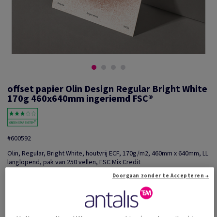
offset papier Olin Design Regular Bright White
170g 460x640mm ingeriemd FSC®
#600592
Olin, Regular, Bright White, houtvrij ECF, 170g/m2, 460mm x 640mm, LL
langlopend, pak van 250 vellen, FSC Mix Credit
Extra productinformatie
Delen via e-mail
Doorgaan zonder te Accepteren →
Promotie: Tijdelijke aanbieding! Tot wel 20% korting o...