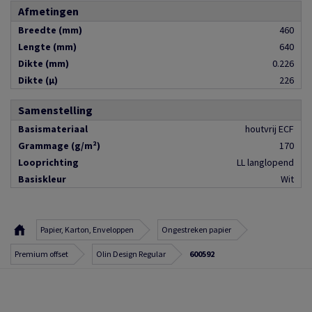
Afmetingen
Breedte (mm)
460
Lengte (mm)
640
Dikte (mm)
0.226
Dikte (µ)
226
Samenstelling
Basismateriaal
houtvrij ECF
Grammage (g/m²)
170
Looprichting
LL langlopend
Basiskleur
Wit
Papier, Karton, Enveloppen
Ongestreken papier
Premium offset
Olin Design Regular
600592