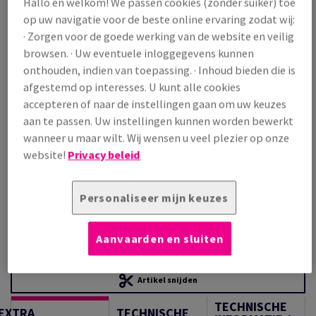
Hallo en welkom! We passen cookies (zonder suiker) toe
Prijs incl. BTW
op uw navigatie voor de beste online ervaring zodat wij:
€ 690,04
22,22% OFF
· Zorgen voor de goede werking van de website en veilig
Promoprijs incl. BTW
browsen. · Uw eventuele inloggegevens kunnen
€ 536,73
onthouden, indien van toepassing. · Inhoud bieden die is
/ 1 000 Vel
afgestemd op interesses. U kunt alle cookies
(50,0 kg )
accepteren of naar de instellingen gaan om uw keuzes
IN BESTELLING
aan te passen. Uw instellingen kunnen worden bewerkt
Verpakkingsaantallen
wanneer u maar wilt. Wij wensen u veel plezier op onze
Pak
website!
Privacy beleid
−
+
Personaliseer mijn keuzes
Aanvaarden en sluiten
Artikel snijden
TECHNISCHE
EXTRA
TECHNISCHE