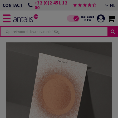
+32 (0)2 451 12
NL
CONTACT
00