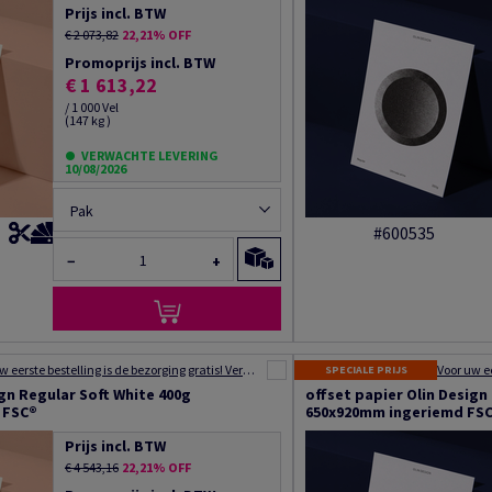
Prijs incl. BTW
€ 2 073,82
22,21% OFF
Promoprijs incl. BTW
€ 1 613,22
/ 1 000 Vel
(147 kg )
VERWACHTE LEVERING
10/08/2026
Pak
#600535
−
+
Voor uw eerste bestelling is de bezorging gratis! Verzending binnen 48 tot 72 uur!
SPECIALE PRIJS
ign Regular Soft White 400g
offset papier Olin Design
 FSC®
650x920mm ingeriemd FS
Prijs incl. BTW
€ 4 543,16
22,21% OFF