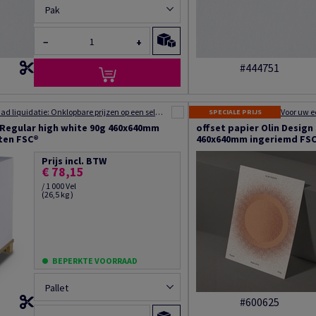
Pak
−
+
#444751
Voorraad liquidatie: Onklopbare prijzen op een selectie van producten
SPECIALE PRIJS
 Regular high white 90g 460x640mm
offset papier Olin Design
ten FSC®
460x640mm ingeriemd FS
Prijs incl. BTW
€ 78,15
/ 1 000 Vel
(26,5 kg )
BEPERKTE VOORRAAD
Pallet
#600625