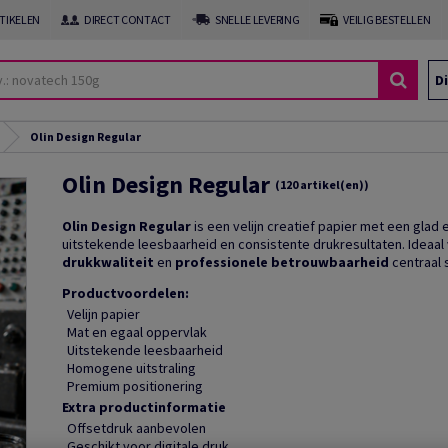
RTIKELEN
DIRECT CONTACT
SNELLE LEVERING
VEILIG BESTELLEN
Di
Olin Design Regular
Olin Design Regular
(120 artikel(en))
Olin Design Regular
is een velijn creatief papier met een glad 
uitstekende leesbaarheid en consistente drukresultaten. Ideaa
drukkwaliteit
en
professionele betrouwbaarheid
centraal 
Productvoordelen:
Velijn papier
Mat en egaal oppervlak
Uitstekende leesbaarheid
Homogene uitstraling
Premium positionering
Extra productinformatie
Offsetdruk aanbevolen
Geschikt voor digitale druk