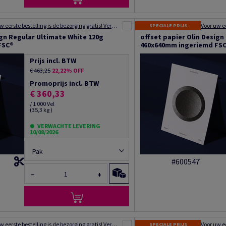
Voor uw eerste bestelling is de bezorging gratis! Verzending binnen 48 tot 72 uur!
SPECIALE PRIJS
ign Regular Ultimate White 120g
offset papier Olin Design
FSC®
460x640mm ingeriemd FS
Prijs incl. BTW
€ 463,25
22,22% OFF
Promoprijs incl. BTW
€ 360,33
/ 1 000 Vel
(35,3 kg )
VERWACHTE LEVERING
10/08/2026
Pak
#600547
−
+
Voor uw eerste bestelling is de bezorging gratis! Verzending binnen 48 tot 72 uur!
SPECIALE PRIJS