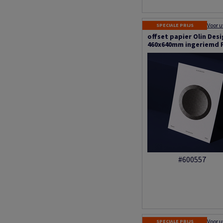
SPECIALE PRIJS
offset papier Olin Des
460x640mm ingeriemd 
#600557
SPECIALE PRIJS