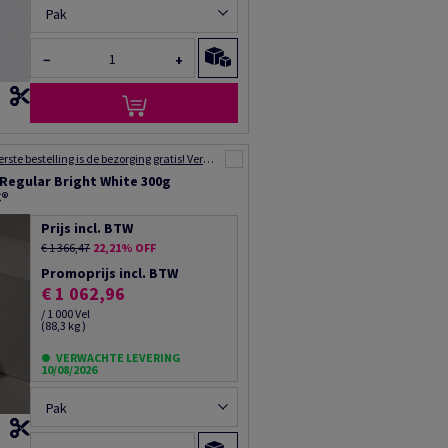
Pak
−
+
Voor uw eerste bestelling is de bezorging gratis! Verzending binnen 48 tot 72 uur!
 Regular Bright White 300g
C®
Prijs incl. BTW
€ 1 366,47
22,21% OFF
Promoprijs incl. BTW
€ 1 062,96
/ 1 000 Vel
(88,3 kg )
VERWACHTE LEVERING
10/08/2026
Pak