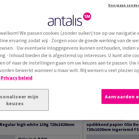
Goede ril- en vouwprestaties
Compatibel met droge afwerkingen
Hoge dimensionale stabiliteit
Garanties:
FSC-gecertificeerd
 welkom! We passen cookies (zonder suiker) toe op uw navigatie 
ISO 14001 conform
line ervaring zodat wij: · Zorgen voor de goede werking van de we
ISO 9001 conform
ECF-geproduceerd
rowsen. · Uw eventuele inloggegevens kunnen onthouden, indien 
REACH-conform
ng. · Inhoud bieden die is afgestemd op interesses. U kunt alle co
en of naar de instellingen gaan om uw keuzes aan te passen. Uw 
Extra productinformatie
orden bewerkt wanneer u maar wilt. Wij wensen u veel plezier o
!
Privacy beleid
 van 120
Sorteren op
sonaliseer mijn
Aanvaarden e
egen aan
Papiersnit
keuzes
gen
Voorraad liquidatie: Onklopbare prijzen op een selectie van producten
UITVERKOOP
 Regular high white 130g 720x1020mm
opdikkend papier Olin Re
720x1020mm ingeriemd F