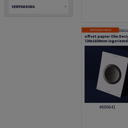
VERPAKKING
SPECIALE PRIJS
offset papier Olin Des
720x1020mm ingeriemd
#600641