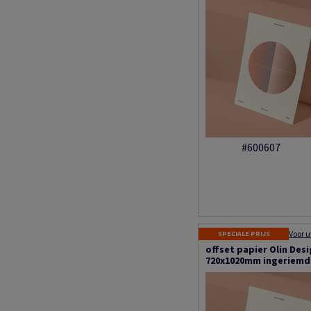
#600607
SPECIALE PRIJS
offset papier Olin Des
720x1020mm ingeriemd