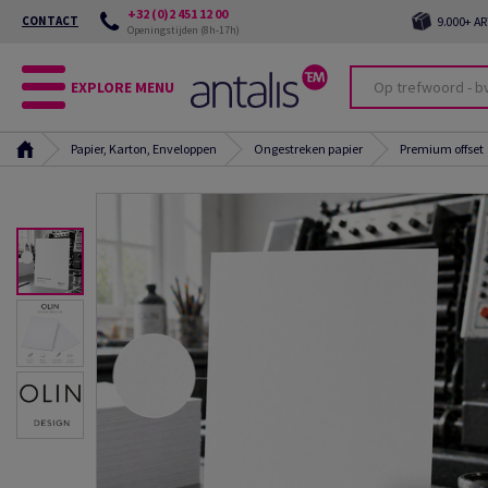
+32 (0)2 451 12 00
CONTACT
9.000+ A
Openingstijden (8h-17h)
EXPLORE MENU
Papier, Karton, Enveloppen
Ongestreken papier
Premium offset