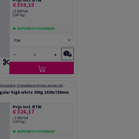
Prijs incl. BTW
€ 330,15
/ 1 000 Vel
(147 kg )
BEPERKTE VOORRAAD
Pak
−
+
Voorraad liquidatie: Onklopbare prijzen op een selectie van producten
gular high white 200g 1020x720mm
Prijs incl. BTW
€ 326,17
/ 1 000 Vel
(147 kg )
BEPERKTE VOORRAAD