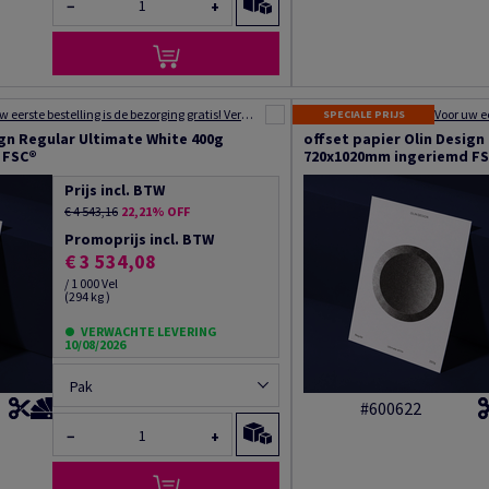
−
+
Voor uw eerste bestelling is de bezorging gratis! Verzending binnen 48 tot 72 uur!
SPECIALE PRIJS
ign Regular Ultimate White 400g
offset papier Olin Design
 FSC®
720x1020mm ingeriemd F
Prijs incl. BTW
€ 4 543,16
22,21% OFF
Promoprijs incl. BTW
€ 3 534,08
/ 1 000 Vel
(294 kg )
VERWACHTE LEVERING
10/08/2026
Pak
#600622
−
+