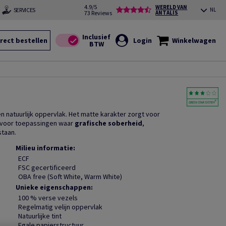
4.9/5
WERELD VAN
SERVICES
NL
73 Reviews
ANTALIS
rect bestellen
Login
Winkelwagen
en natuurlijk oppervlak. Het matte karakter zorgt voor
l voor toepassingen waar
grafische soberheid
,
staan.
Milieu informatie:
ECF
FSC gecertificeerd
OBA free (Soft White, Warm White)
Unieke eigenschappen:
100 % verse vezels
Regelmatig velijn oppervlak
Natuurlijke tint
Egale papierstructuur