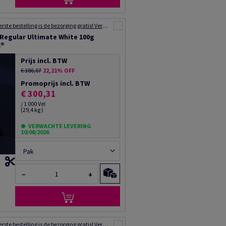
Voor uw eerste bestelling is de bezorging gratis! Verzending binnen 48 tot 72 uur!
 Regular Ultimate White 100g
C®
Prijs incl. BTW
€ 386,07
22,21% OFF
Promoprijs incl. BTW
€ 300,31
/ 1 000 Vel
(29,4 kg )
VERWACHTE LEVERING
10/08/2026
Pak
−
+
Voor uw eerste bestelling is de bezorging gratis! Verzending binnen 48 tot 72 uur!