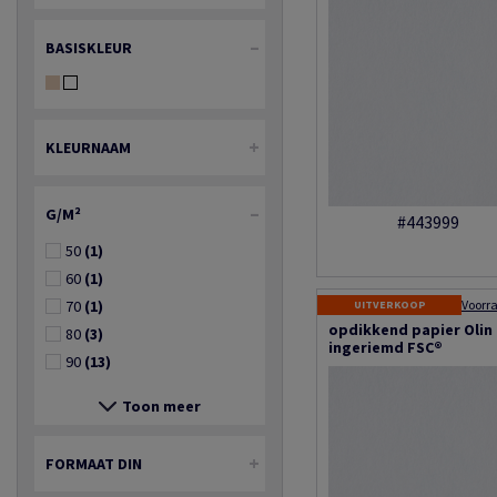
BASISKLEUR
KLEURNAAM
G/M²
#443999
50
(1)
60
(1)
70
(1)
UITVERKOOP
opdikkend papier Olin
80
(3)
ingeriemd FSC®
90
(13)
Toon meer
FORMAAT DIN