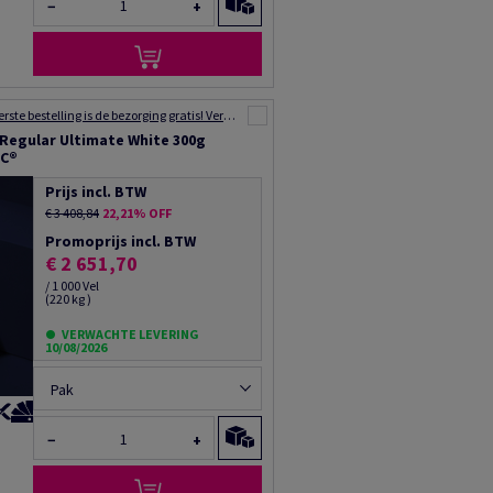
−
+
Voor uw eerste bestelling is de bezorging gratis! Verzending binnen 48 tot 72 uur!
 Regular Ultimate White 300g
SC®
Prijs incl. BTW
€ 3 408,84
22,21% OFF
Promoprijs incl. BTW
€ 2 651,70
/ 1 000 Vel
(220 kg )
VERWACHTE LEVERING
10/08/2026
Pak
−
+