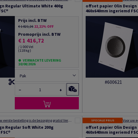
ign Regular Ultimate White 400g
offset papier Olin Design
FSC®
460x640mm ingeriemd FS
Prijs incl. BTW
€ 1 821,26
22,21% OFF
Promoprijs incl. BTW
€ 1 416,72
/ 1 000 Vel
(118 kg )
VERWACHTE LEVERING
10/08/2026
Pak
#600621
−
+
Voor uw eerste bestelling is de bezorging gratis! Verzending binnen 48 tot 72 uur!
SPECIALE PRIJS
ign Regular Soft White 200g
offset papier Olin Design
 FSC®
460x640mm ingeriemd FS