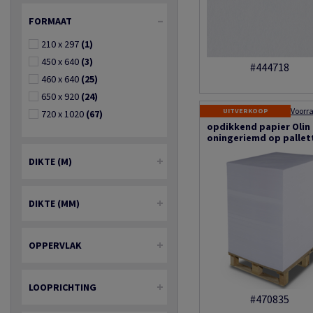
FORMAAT
210 x 297
(1)
450 x 640
(3)
#444718
460 x 640
(25)
650 x 920
(24)
UITVERKOOP
720 x 1020
(67)
opdikkend papier Olin
oningeriemd op pallet
DIKTE (Μ)
DIKTE (MM)
OPPERVLAK
LOOPRICHTING
#470835