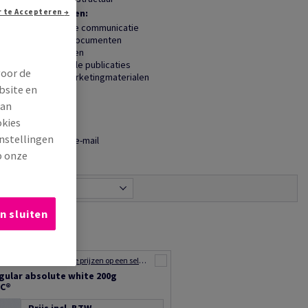
Toepassingen:
Doorgaan zonder te Accepteren →
Institutionele communicatie
Corporate documenten
Jaarverslagen
Professionele publicaties
voor de
Elegante marketingmaterialen
bsite en
van
okies
instellingen
Delen via e-mail
p onze
Relevantie
n sluiten
Voorraad liquidatie: Onklopbare prijzen op een selectie van producten
gular absolute white 200g
SC®