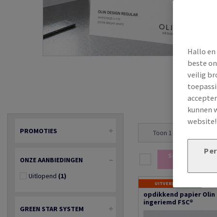
Hallo en
beste on
veilig b
toepassi
accepter
kunnen w
website
PROMOTIES
Toon 1 - 20 resultaten
Per
Selectie toevo
ONZE AANBIEDINGEN
winkelwa
Uitlopend
(1)
UITVERKOOP
opdikkend papier Olin
ingeriemd FSC®
GREEN STAR SYSTEM