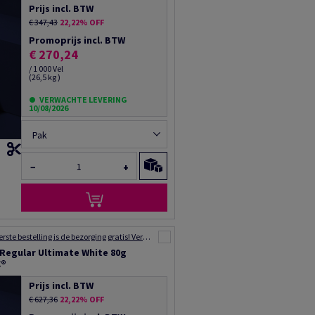
Prijs incl. BTW
€ 347,43
22,22% OFF
Promoprijs incl. BTW
€ 270,24
/ 1 000 Vel
(26,5 kg )
VERWACHTE LEVERING
10/08/2026
Pak
−
+
Voor uw eerste bestelling is de bezorging gratis! Verzending binnen 48 tot 72 uur!
 Regular Ultimate White 80g
C®
Prijs incl. BTW
€ 627,36
22,22% OFF