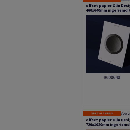
offset papier Olin Des
460x640mm ingeriemd 
#600640
SPECIALE PRIJS
offset papier Olin Des
720x1020mm ingeriemd