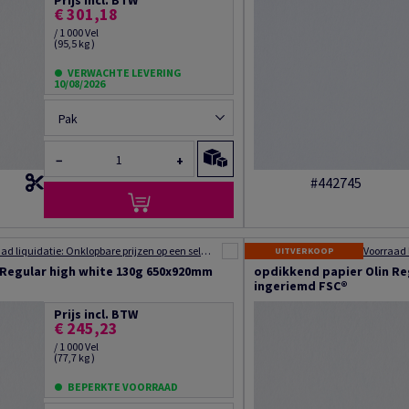
Prijs incl. BTW
€ 301,18
/ 1 000 Vel
(95,5 kg )
VERWACHTE LEVERING
10/08/2026
Pak
−
+
#442745
Voorraad liquidatie: Onklopbare prijzen op een selectie van producten
UITVERKOOP
 Regular high white 130g 650x920mm
opdikkend papier Olin Re
ingeriemd FSC®
Prijs incl. BTW
€ 245,23
/ 1 000 Vel
(77,7 kg )
BEPERKTE VOORRAAD