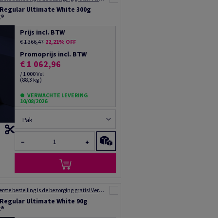
 Regular Ultimate White 300g
C®
Prijs incl. BTW
€ 1 366,47
22,21% OFF
Promoprijs incl. BTW
€ 1 062,96
/ 1 000 Vel
(88,3 kg )
VERWACHTE LEVERING
10/08/2026
Pak
−
+
Voor uw eerste bestelling is de bezorging gratis! Verzending binnen 48 tot 72 uur!
 Regular Ultimate White 90g
C®