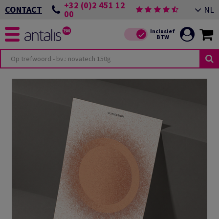
+32 (0)2 451 12
NL
CONTACT
00