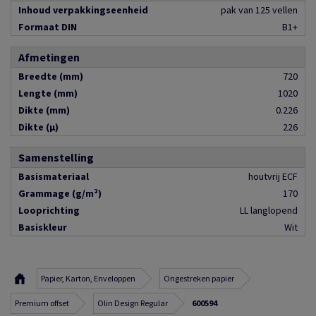
Inhoud verpakkingseenheid
pak van 125 vellen
Formaat DIN
B1+
Afmetingen
Breedte (mm)
720
Lengte (mm)
1020
Dikte (mm)
0.226
Dikte (µ)
226
Samenstelling
Basismateriaal
houtvrij ECF
Grammage (g/m²)
170
Looprichting
LL langlopend
Basiskleur
Wit
Papier, Karton, Enveloppen
Ongestreken papier
Premium offset
Olin Design Regular
600594