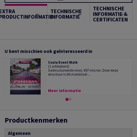
TECHNISCHE
EXTRA
TECHNISCHE
INFORMATIE &
PRODUCTINFORMATIE
INFORMATIE
CERTIFICATEN
U bent misschien ook geïnteresseerd in
Coala Event Walk
(1 artikel(en))
Gestructureerde vinyl, 457 micron. Door deze
structuur is dit materiaal ...
Meer informatie
Productkenmerken
Algemeen