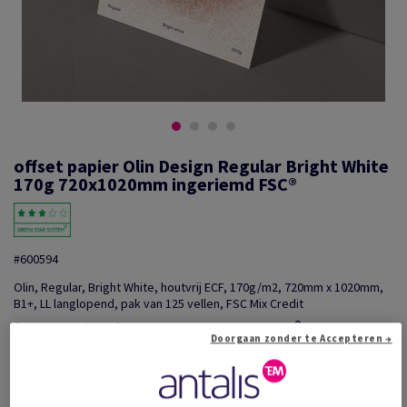
offset papier Olin Design Regular Bright White
170g 720x1020mm ingeriemd FSC®
#600594
Olin, Regular, Bright White, houtvrij ECF, 170g/m2, 720mm x 1020mm,
B1+, LL langlopend, pak van 125 vellen, FSC Mix Credit
Extra productinformatie
Delen via e-mail
Doorgaan zonder te Accepteren →
Promotie: Tijdelijke aanbieding! Tot wel 20% korting o...