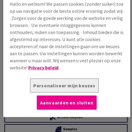
Prijs incl. BTW
Hallo en welkom! We passen cookies (zonder suiker) toe
€ 1 721,15
22,21% OFF
op uw navigatie voor de beste online ervaring zodat wij:
· Zorgen voor de goede werking van de website en veilig
Promoprijs incl. BTW
€ 1 338,84
browsen. · Uw eventuele inloggegevens kunnen
onthouden, indien van toepassing. · Inhoud bieden die is
/ 1 000 Vel
(125 kg )
afgestemd op interesses. U kunt alle cookies
VERWACHTE LEVERING 10/08/2026
accepteren of naar de instellingen gaan om uw keuzes
aan te passen. Uw instellingen kunnen worden bewerkt
Verpakkingsaantallen
wanneer u maar wilt. Wij wensen u veel plezier op onze
Pak
website!
Privacy beleid
−
+
Personaliseer mijn keuzes
Aanvaarden en sluiten
Artikel snijden
Samples