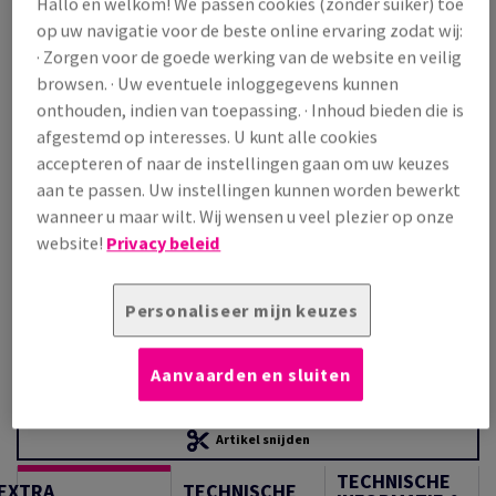
Hallo en welkom! We passen cookies (zonder suiker) toe
Prijs incl. BTW
op uw navigatie voor de beste online ervaring zodat wij:
€ 2 073,82
22,21% OFF
· Zorgen voor de goede werking van de website en veilig
Promoprijs incl. BTW
browsen. · Uw eventuele inloggegevens kunnen
€ 1 613,22
onthouden, indien van toepassing. · Inhoud bieden die is
/ 1 000 Vel
afgestemd op interesses. U kunt alle cookies
(147 kg )
accepteren of naar de instellingen gaan om uw keuzes
OP VOORRAAD
aan te passen. Uw instellingen kunnen worden bewerkt
Verpakkingsaantallen
wanneer u maar wilt. Wij wensen u veel plezier op onze
Pak
website!
Privacy beleid
−
+
Personaliseer mijn keuzes
Aanvaarden en sluiten
Artikel snijden
TECHNISCHE
EXTRA
TECHNISCHE