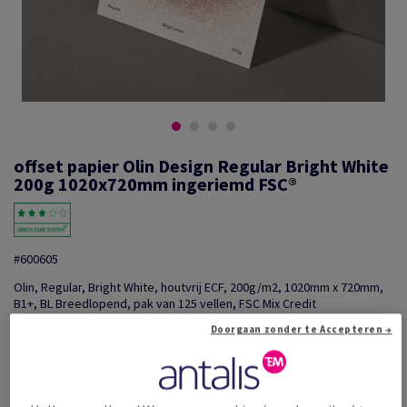
offset papier Olin Design Regular Bright White
200g 1020x720mm ingeriemd FSC®
#600605
Olin, Regular, Bright White, houtvrij ECF, 200g/m2, 1020mm x 720mm,
B1+, BL Breedlopend, pak van 125 vellen, FSC Mix Credit
Extra productinformatie
Delen via e-mail
Doorgaan zonder te Accepteren →
Promotie: Tijdelijke aanbieding! Tot wel 20% korting o...