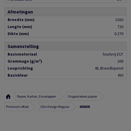
Afmetingen
Breedte (mm)
1020
Lengte (mm)
720
Dikte (mm)
0.270
Samenstelling
Basismateriaal
houtvrij ECF
Grammage (g/m²)
200
Looprichting
BL Breedlopend
Basiskleur
Wit
Papier, Karton, Enveloppen
Ongestreken papier
Premium offset
Olin Design Regular
600605