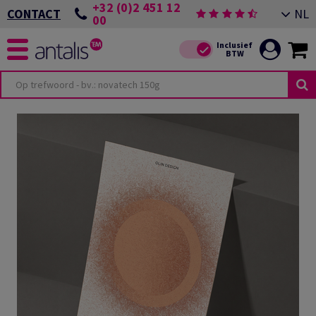
+32 (0)2 451 12
NL
CONTACT
00