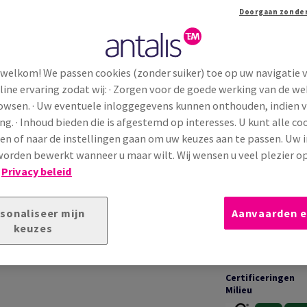
korting o...
Extra productinformatie
Dele
 welkom! We passen cookies (zonder suiker) toe op uw navigatie 
line ervaring zodat wij: · Zorgen voor de goede werking van de we
TECHNISCHE INFORMATIE
T
rowsen. · Uw eventuele inloggegevens kunnen onthouden, indien 
ng. · Inhoud bieden die is afgestemd op interesses. U kunt alle co
en of naar de instellingen gaan om uw keuzes aan te passen. Uw 
Toepassingen &
 met een glad en natuurlijk oppervlak. Het matte
garanties
orden bewerkt wanneer u maar wilt. Wij wensen u veel plezier o
consistente drukresultaten. Ideaal voor
!
Privacy beleid
waliteit
en
professionele betrouwbaarheid
Bedrukking &
sonaliseer mijn
Aanvaarden e
afwerking
keuzes
Certificeringen
Milieu