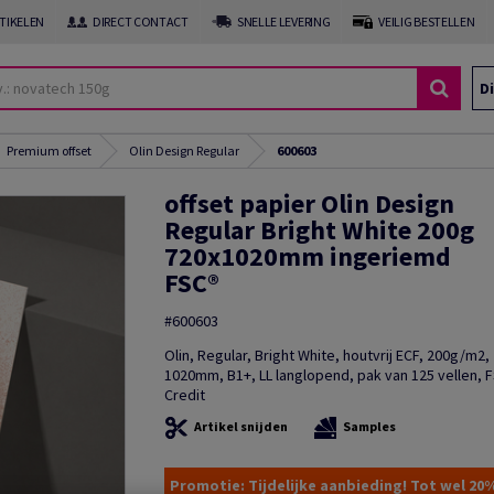
RTIKELEN
DIRECT CONTACT
SNELLE LEVERING
VEILIG BESTELLEN
Di
Premium offset
Olin Design Regular
600603
offset papier Olin Design
Regular Bright White 200g
720x1020mm ingeriemd
FSC®
#600603
Olin, Regular, Bright White, houtvrij ECF, 200g/m2
1020mm, B1+, LL langlopend, pak van 125 vellen, 
Credit
Artikel snijden
Samples
Promotie: Tijdelijke aanbieding! Tot wel 20