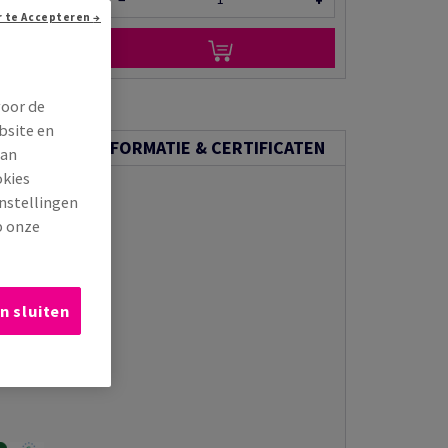
−
+
Doorgaan zonder te Accepteren →
n via e-mail
voor de
bsite en
ECHNISCHE INFORMATIE & CERTIFICATEN
van
okies
instellingen
p onze
n sluiten