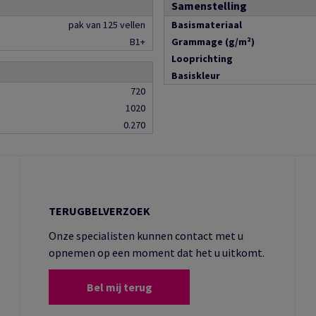
Samenstelling
pak van 125 vellen
Basismateriaal
B1+
Grammage (g/m²)
Looprichting
Basiskleur
720
1020
0.270
TERUGBELVERZOEK
Onze specialisten kunnen contact met u
opnemen op een moment dat het u uitkomt.
Bel mij terug