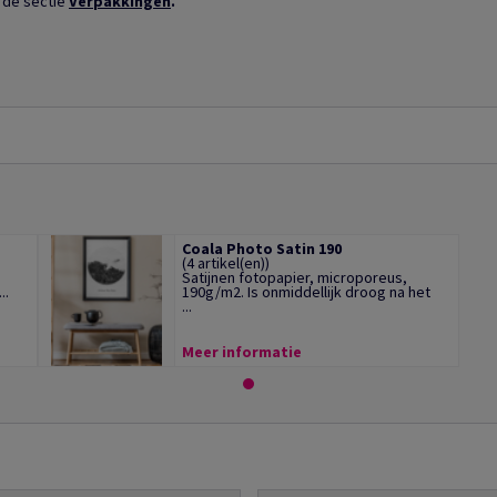
 de sectie
Verpakkingen
.
Coala Photo Satin 190
(4 artikel(en))
Satijnen fotopapier, microporeus,
..
190g/m2. Is onmiddellijk droog na het
...
Meer informatie