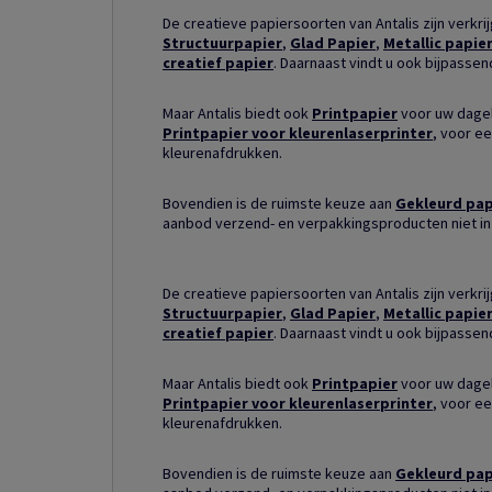
De creatieve papiersoorten van Antalis zijn verkri
Structuurpapier
,
Glad Papier
,
Metallic papie
creatief papier
. Daarnaast vindt u ook bijpasse
Maar Antalis biedt ook
Printpapier
voor uw dagel
Printpapier voor kleurenlaserprinter
, voor ee
kleurenafdrukken.
Bovendien is de ruimste keuze aan
Gekleurd pap
aanbod verzend- en verpakkingsproducten niet in
De creatieve papiersoorten van Antalis zijn verkri
Structuurpapier
,
Glad Papier
,
Metallic papie
creatief papier
. Daarnaast vindt u ook bijpasse
Maar Antalis biedt ook
Printpapier
voor uw dagel
Printpapier voor kleurenlaserprinter
, voor ee
kleurenafdrukken.
Bovendien is de ruimste keuze aan
Gekleurd pap