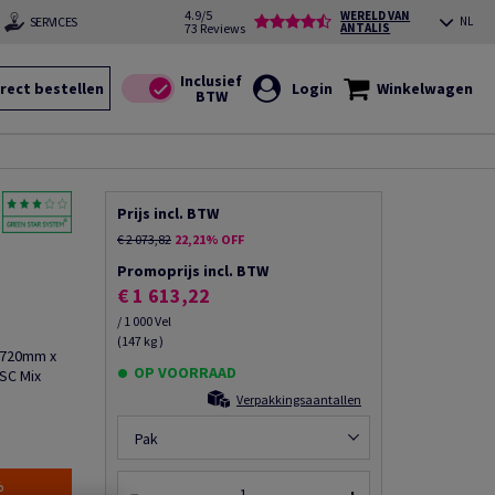
4.9/5
WERELD VAN
SERVICES
NL
73 Reviews
ANTALIS
rect bestellen
Login
Winkelwagen
Prijs incl. BTW
€ 2 073,82
22,21% OFF
Promoprijs incl. BTW
€ 1 613,22
/ 1 000 Vel
(147 kg )
, 720mm x
OP VOORRAAD
FSC Mix
Verpakkingsaantallen
Pak
%