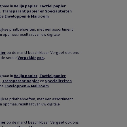
jgbaar in
Velijn papier
,
Tactiel papier
r
,
Transparant papier
en
Specialiteiten
nde
Enveloppen & Mailroom
.
ijkse printbehoeften, met een assortiment
n optimaal resultaat van uw digitale
ier
op de markt beschikbaar. Vergeet ook ons
 de sectie
Verpakkingen
.
jgbaar in
Velijn papier
,
Tactiel papier
r
,
Transparant papier
en
Specialiteiten
nde
Enveloppen & Mailroom
.
ijkse printbehoeften, met een assortiment
n optimaal resultaat van uw digitale
ier
op de markt beschikbaar. Vergeet ook ons