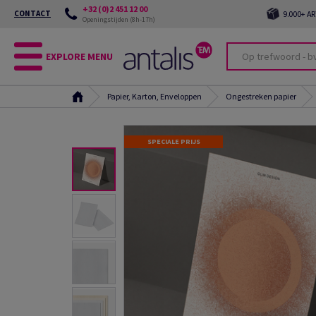
+32 (0)2 451 12 00
CONTACT
9.000+ A
Openingstijden (8h-17h)
EXPLORE MENU
Papier, Karton, Enveloppen
Ongestreken papier
SPECIALE PRIJS