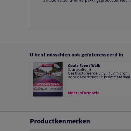
aanbod verzend- en verpakkingsproducten niet in
U bent misschien ook geïnteresseerd in
Coala Event Walk
(1 artikel(en))
Gestructureerde vinyl, 457 micron.
Door deze structuur is dit materiaal .
Meer informatie
Productkenmerken