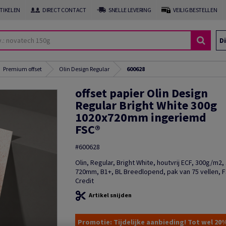
RTIKELEN
DIRECT CONTACT
SNELLE LEVERING
VEILIG BESTELLEN
Di
Premium offset
Olin Design Regular
600628
offset papier Olin Design
Regular Bright White 300g
1020x720mm ingeriemd
FSC®
#600628
Olin, Regular, Bright White, houtvrij ECF, 300g/m2
720mm, B1+, BL Breedlopend, pak van 75 vellen, F
Credit
Artikel snijden
Promotie: Tijdelijke aanbieding! Tot wel 20