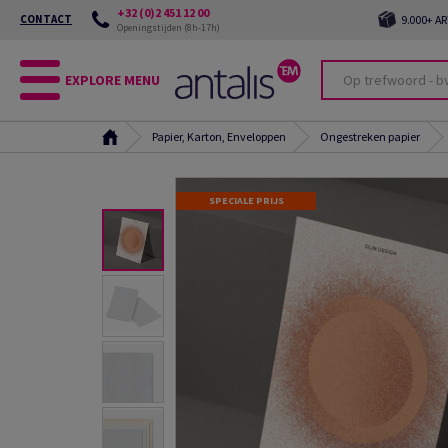
+32 (0)2 451 12 00
CONTACT
9.000+ A
Openingstijden (8h-17h)
EXPLORE MENU
Papier, Karton, Enveloppen
Ongestreken papier
SPECIALE PRIJS