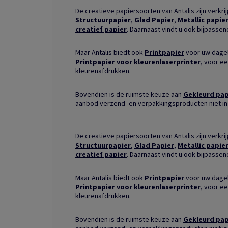
De creatieve papiersoorten van Antalis zijn verkri
Structuurpapier
,
Glad Papier
,
Metallic papie
creatief papier
. Daarnaast vindt u ook bijpasse
Maar Antalis biedt ook
Printpapier
voor uw dagel
Printpapier voor kleurenlaserprinter
, voor ee
kleurenafdrukken.
Bovendien is de ruimste keuze aan
Gekleurd pap
aanbod verzend- en verpakkingsproducten niet in
De creatieve papiersoorten van Antalis zijn verkri
Structuurpapier
,
Glad Papier
,
Metallic papie
creatief papier
. Daarnaast vindt u ook bijpasse
Maar Antalis biedt ook
Printpapier
voor uw dagel
Printpapier voor kleurenlaserprinter
, voor ee
kleurenafdrukken.
Bovendien is de ruimste keuze aan
Gekleurd pap