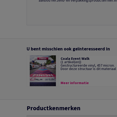
aanbod verzend- en verpakkingsproducten niet in
U bent misschien ook geïnteresseerd in
Coala Event Walk
(1 artikel(en))
Gestructureerde vinyl, 457 micron.
Door deze structuur is dit materiaal .
Meer informatie
Productkenmerken