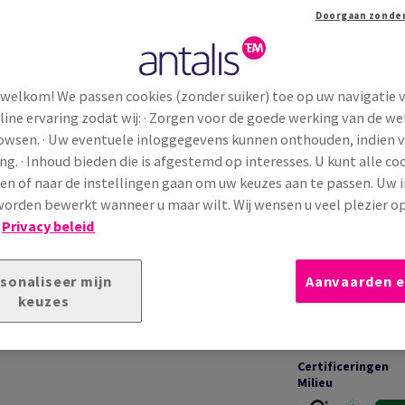
korting o...
Extra productinformatie
Dele
 welkom! We passen cookies (zonder suiker) toe op uw navigatie 
line ervaring zodat wij: · Zorgen voor de goede werking van de we
TECHNISCHE INFORMATIE
T
rowsen. · Uw eventuele inloggegevens kunnen onthouden, indien 
ng. · Inhoud bieden die is afgestemd op interesses. U kunt alle co
en of naar de instellingen gaan om uw keuzes aan te passen. Uw 
Toepassingen &
 met een glad en natuurlijk oppervlak. Het matte
garanties
orden bewerkt wanneer u maar wilt. Wij wensen u veel plezier o
consistente drukresultaten. Ideaal voor
!
Privacy beleid
waliteit
en
professionele betrouwbaarheid
Bedrukking &
sonaliseer mijn
Aanvaarden e
afwerking
keuzes
Certificeringen
Milieu