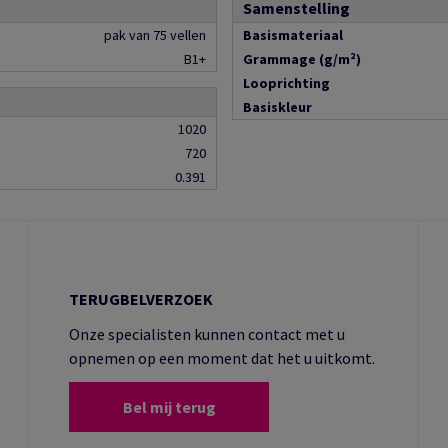
Samenstelling
pak van 75 vellen
Basismateriaal
B1+
Grammage (g/m²)
Looprichting
Basiskleur
1020
720
0.391
TERUGBELVERZOEK
Onze specialisten kunnen contact met u
opnemen op een moment dat het u uitkomt.
Bel mij terug