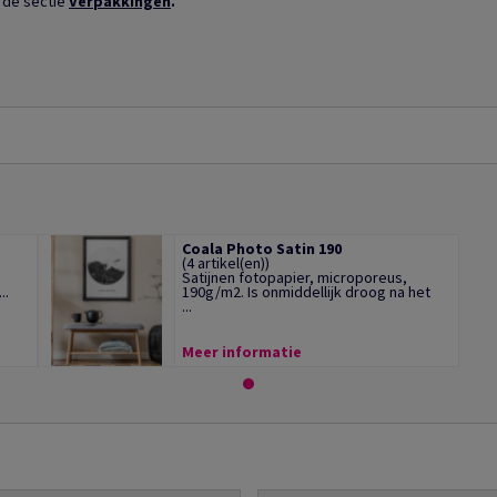
 de sectie
Verpakkingen
.
Coala Photo Satin 190
(4 artikel(en))
Satijnen fotopapier, microporeus,
..
190g/m2. Is onmiddellijk droog na het
...
Meer informatie