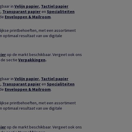
jgbaar in
Velijn papier
,
Tactiel papier
r
,
Transparant papier
en
Specialiteiten
nde
Enveloppen & Mailroom
.
ijkse printbehoeften, met een assortiment
n optimaal resultaat van uw digitale
ier
op de markt beschikbaar. Vergeet ook ons
 de sectie
Verpakkingen
.
jgbaar in
Velijn papier
,
Tactiel papier
r
,
Transparant papier
en
Specialiteiten
nde
Enveloppen & Mailroom
.
ijkse printbehoeften, met een assortiment
n optimaal resultaat van uw digitale
ier
op de markt beschikbaar. Vergeet ook ons