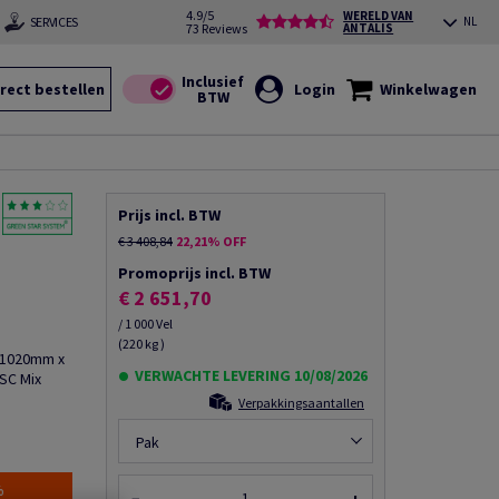
4.9/5
WERELD VAN
SERVICES
NL
73 Reviews
ANTALIS
rect bestellen
Login
Winkelwagen
Prijs incl. BTW
€ 3 408,84
22,21% OFF
Promoprijs incl. BTW
€ 2 651,70
/ 1 000 Vel
(220 kg )
, 1020mm x
VERWACHTE LEVERING 10/08/2026
SC Mix
Verpakkingsaantallen
Pak
%