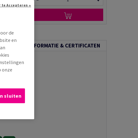
−
+
Doorgaan zonder te Accepteren →
n via e-mail
voor de
bsite en
ECHNISCHE INFORMATIE & CERTIFICATEN
van
okies
instellingen
p onze
n sluiten