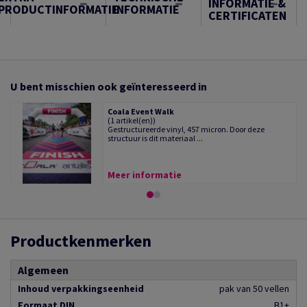
INFORMATIE &
PRODUCTINFORMATIE
INFORMATIE
CERTIFICATEN
U bent misschien ook geïnteresseerd in
Coala Event Walk
(1 artikel(en))
Gestructureerde vinyl, 457 micron. Door deze
structuur is dit materiaal ...
Meer informatie
Productkenmerken
Algemeen
Inhoud verpakkingseenheid
pak van 50 vellen
Formaat DIN
B1+