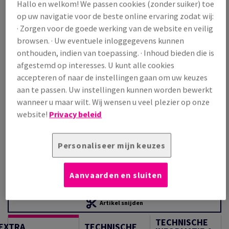
Hallo en welkom! We passen cookies (zonder suiker) toe
Prijs incl. BTW
op uw navigatie voor de beste online ervaring zodat wij:
€ 4 543,16
22,21% OFF
· Zorgen voor de goede werking van de website en veilig
Promoprijs incl. BTW
browsen. · Uw eventuele inloggegevens kunnen
€ 3 534,08
onthouden, indien van toepassing. · Inhoud bieden die is
/ 1 000 Vel
afgestemd op interesses. U kunt alle cookies
(294 kg )
accepteren of naar de instellingen gaan om uw keuzes
OP VOORRAAD
aan te passen. Uw instellingen kunnen worden bewerkt
Verpakkingsaantallen
wanneer u maar wilt. Wij wensen u veel plezier op onze
Pak
website!
Privacy beleid
−
+
Personaliseer mijn keuzes
Aanvaarden en sluiten
Artikel snijden
TECHNISCHE
EXTRA
TECHNISCHE