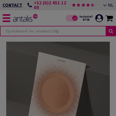
+32 (0)2 451 12
NL
CONTACT
00