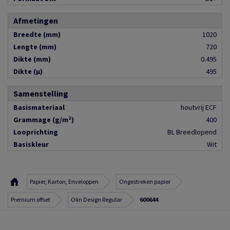
Afmetingen
Breedte (mm)
1020
Lengte (mm)
720
Dikte (mm)
0.495
Dikte (µ)
495
Samenstelling
Basismateriaal
houtvrij ECF
Grammage (g/m²)
400
Looprichting
BL Breedlopend
Basiskleur
Wit
Papier, Karton, Enveloppen
Ongestreken papier
Premium offset
Olin Design Regular
600644