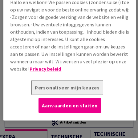
Hallo en welkom! We passen cookies (zonder suiker) toe
Prijs incl. BTW
op uw navigatie voor de beste online ervaring zodat wij:
€ 1 155,60
22,21% OFF
· Zorgen voor de goede werking van de website en veilig
Promoprijs incl. BTW
browsen. · Uw eventuele inloggegevens kunnen
€ 898,92
onthouden, indien van toepassing. · Inhoud bieden die is
/ 1 000 Vel
afgestemd op interesses. U kunt alle cookies
(88,1 kg )
accepteren of naar de instellingen gaan om uw keuzes
OP VOORRAAD
aan te passen. Uw instellingen kunnen worden bewerkt
Verpakkingsaantallen
wanneer u maar wilt. Wij wensen u veel plezier op onze
Pak
website!
Privacy beleid
−
+
Personaliseer mijn keuzes
Aanvaarden en sluiten
Artikel snijden
TECHNISCHE
EXTRA
TECHNISCHE