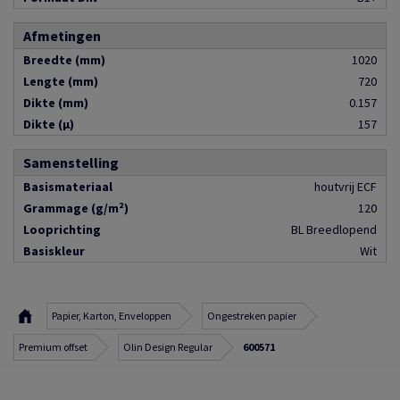
Afmetingen
Breedte (mm)
1020
Lengte (mm)
720
Dikte (mm)
0.157
Dikte (µ)
157
Samenstelling
Basismateriaal
houtvrij ECF
Grammage (g/m²)
120
Looprichting
BL Breedlopend
Basiskleur
Wit
Papier, Karton, Enveloppen
Ongestreken papier
Premium offset
Olin Design Regular
600571