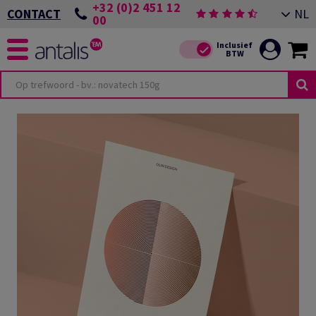
+32 (0)2 451 12
NL
CONTACT
00