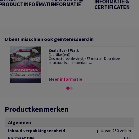
INFORMATIE &
PRODUCTINFORMATIE
INFORMATIE
CERTIFICATEN
U bent misschien ook geïnteresseerd in
Coala Event Walk
(1 artikel(en))
Gestructureerde vinyl, 457 micron. Door deze
structuur is dit materiaal ...
Meer informatie
Productkenmerken
Algemeen
Inhoud verpakkingseenheid
pak van 250 vellen
Formaat DIN
B1+