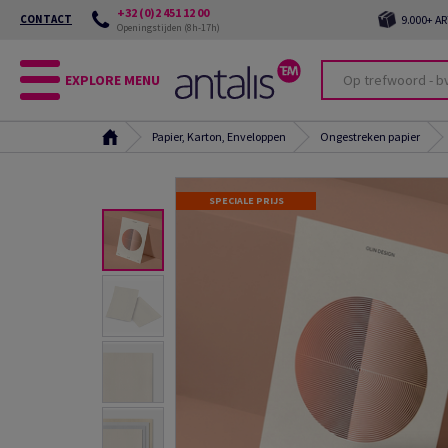
+32 (0)2 451 12 00
CONTACT
9.000+ A
Openingstijden (8h-17h)
EXPLORE MENU
Papier, Karton, Enveloppen
Ongestreken papier
SPECIALE PRIJS