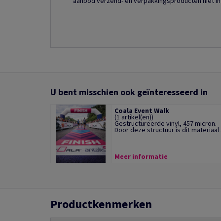
aanbod verzend- en verpakkingsproducten niet in
U bent misschien ook geïnteresseerd in
Coala Event Walk
(1 artikel(en))
Gestructureerde vinyl, 457 micron.
Door deze structuur is dit materiaal .
Meer informatie
Productkenmerken