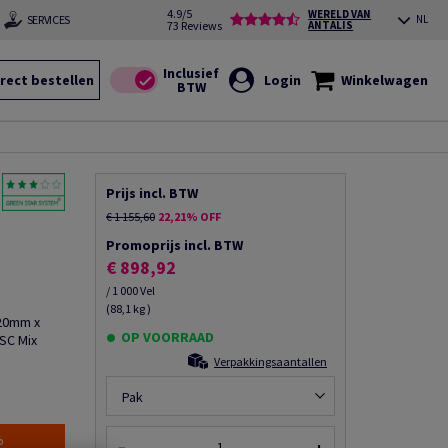
4.9/5
WERELD VAN
SERVICES
NL
73 Reviews
ANTALIS
rect bestellen
Login
Winkelwagen
Prijs incl. BTW
€ 1 155,60
22,21% OFF
Promoprijs incl. BTW
€ 898,92
/ 1 000 Vel
(88,1 kg )
720mm x
OP VOORRAAD
FSC Mix
Verpakkingsaantallen
Pak
%