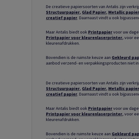
De creatieve papiersoorten van Antalis zijn verkri
Structuurpapier
,
Glad Papier
,
Metallic papie
creatief papier
. Daarnaast vindt u ook bijpasse
Maar Antalis biedt ook
Printpapier
voor uw dagel
Printpapier voor kleurenlaserprinter
, voor ee
kleurenafdrukken.
Bovendien is de ruimste keuze aan
Gekleurd pap
aanbod verzend- en verpakkingsproducten niet in
De creatieve papiersoorten van Antalis zijn verkri
Structuurpapier
,
Glad Papier
,
Metallic papie
creatief papier
. Daarnaast vindt u ook bijpasse
Maar Antalis biedt ook
Printpapier
voor uw dagel
Printpapier voor kleurenlaserprinter
, voor ee
kleurenafdrukken.
Bovendien is de ruimste keuze aan
Gekleurd pap