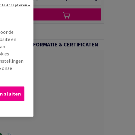
−
+
Doorgaan zonder te Accepteren →
n via e-mail
voor de
bsite en
ECHNISCHE INFORMATIE & CERTIFICATEN
van
okies
instellingen
p onze
n sluiten