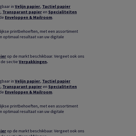
jgbaar in
Velijn papier
,
Tactiel papier
r
,
Transparant papier
en
Specialiteiten
nde
Enveloppen & Mailroom
.
ijkse printbehoeften, met een assortiment
n optimaal resultaat van uw digitale
ier
op de markt beschikbaar. Vergeet ook ons
 de sectie
Verpakkingen
.
jgbaar in
Velijn papier
,
Tactiel papier
r
,
Transparant papier
en
Specialiteiten
nde
Enveloppen & Mailroom
.
ijkse printbehoeften, met een assortiment
n optimaal resultaat van uw digitale
ier
op de markt beschikbaar. Vergeet ook ons