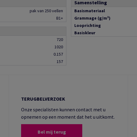
Samenstelling
pak van 250 vellen
Basismateriaal
B1+
Grammage (g/m²)
Looprichting
Basiskleur
720
1020
0.157
157
TERUGBELVERZOEK
Onze specialisten kunnen contact met u
opnemen op een moment dat het u uitkomt.
Bel mij terug