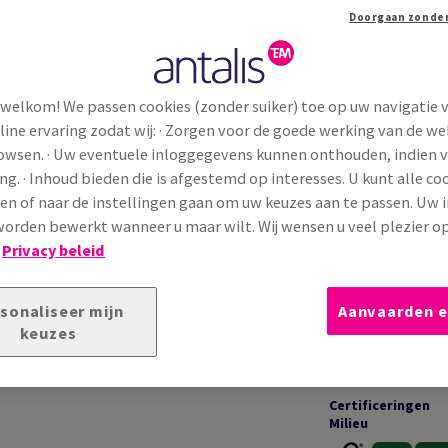
korting o...
Extra productinformatie
Dele
 welkom! We passen cookies (zonder suiker) toe op uw navigatie 
line ervaring zodat wij: · Zorgen voor de goede werking van de we
TECHNISCHE INFORMATIE
T
rowsen. · Uw eventuele inloggegevens kunnen onthouden, indien 
ng. · Inhoud bieden die is afgestemd op interesses. U kunt alle co
en of naar de instellingen gaan om uw keuzes aan te passen. Uw 
Toepassingen &
 met een glad en natuurlijk oppervlak. Het matte
garanties
orden bewerkt wanneer u maar wilt. Wij wensen u veel plezier o
consistente drukresultaten. Ideaal voor
!
Privacy beleid
waliteit
en
professionele betrouwbaarheid
Bedrukking &
sonaliseer mijn
Aanvaarden e
afwerking
keuzes
Certificeringen
Milieu