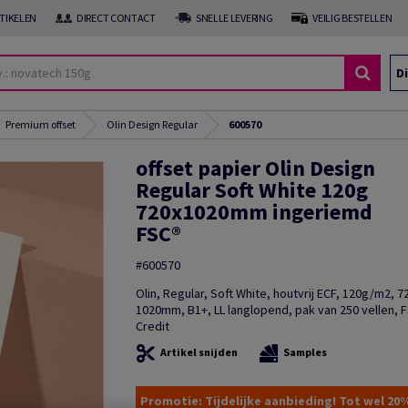
RTIKELEN
DIRECT CONTACT
SNELLE LEVERING
VEILIG BESTELLEN
Di
Premium offset
Olin Design Regular
600570
offset papier Olin Design
Regular Soft White 120g
720x1020mm ingeriemd
FSC®
#600570
Olin, Regular, Soft White, houtvrij ECF, 120g/m2, 
1020mm, B1+, LL langlopend, pak van 250 vellen, 
Credit
Artikel snijden
Samples
Promotie: Tijdelijke aanbieding! Tot wel 20