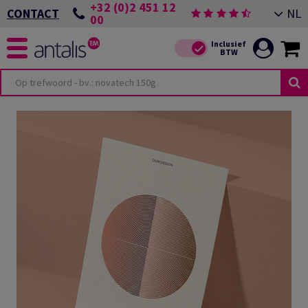
+32 (0)2 451 12
NL
CONTACT
00