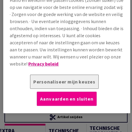
Prijs incl. BTW
op uw navigatie voor de beste online ervaring zodat wij:
€ 1 236,57
22,21% OFF
· Zorgen voor de goede werking van de website en veilig
Promoprijs incl. BTW
browsen. · Uw eventuele inloggegevens kunnen
€ 961,91
onthouden, indien van toepassing. · Inhoud bieden die is
/ 1 000 Vel
afgestemd op interesses. U kunt alle cookies
(89,7 kg )
accepteren of naar de instellingen gaan om uw keuzes
OP VOORRAAD
aan te passen. Uw instellingen kunnen worden bewerkt
Verpakkingsaantallen
wanneer u maar wilt. Wij wensen u veel plezier op onze
website!
Privacy beleid
Pak
−
+
Personaliseer mijn keuzes
Aanvaarden en sluiten
Artikel snijden
TECHNISCHE
EXTRA
TECHNISCHE