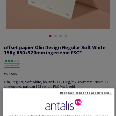
offset papier Olin Design Regular Soft White
150g 650x920mm ingeriemd FSC®
#600586
Olin, Regular, Soft White, houtvrij ECF, 150g/m2, 650mm x 920mm, LL
langlopend, pak van 125 vellen, FSC Mix Credit
Extra productinformatie
Doorgaan zonder te Accepteren →
Delen via e-mail
Promotie: Tijdelijke aanbieding! Tot wel 20% korting o...
Hallo en welkom! We passen cookies (zonder suiker) toe