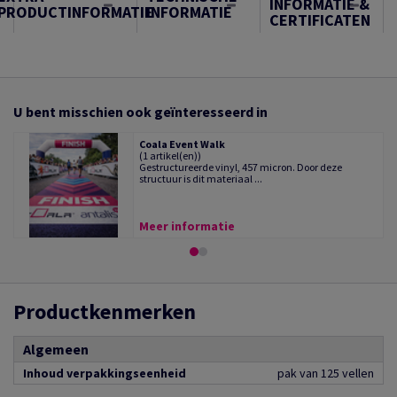
INFORMATIE &
PRODUCTINFORMATIE
INFORMATIE
CERTIFICATEN
U bent misschien ook geïnteresseerd in
Coala Event Walk
(1 artikel(en))
Gestructureerde vinyl, 457 micron. Door deze
structuur is dit materiaal ...
Meer informatie
Productkenmerken
Algemeen
Inhoud verpakkingseenheid
pak van 125 vellen