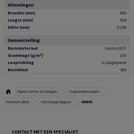
Afmetingen
Breedte (mm)
650
Lengte (mm)
920
Dikte (mm)
0.194
Samenstelling
Basismateriaal
houtvrij ECF
Grammage (g/m²)
150
Looprichting
LL langlopend
Basiskleur
Wit
Papier, Karton, Enveloppen
Ongestreken papier
Premium offset
Olin Design Regular
600586
CONTACT MET EEN SPECIALIST