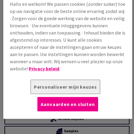
Prijs incl. BTW
Hallo en welkom! We passen cookies (zonder suiker) toe
€ 2 489,77
22,21% OFF
op uw navigatie voor de beste online ervaring zodat wij:
· Zorgen voor de goede werking van de website en veilig
Promoprijs incl. BTW
€ 1 936,74
browsen. · Uw eventuele inloggegevens kunnen
onthouden, indien van toepassing. · Inhoud bieden die is
/ 1 000 Vel
(176 kg )
afgestemd op interesses. U kunt alle cookies
OP VOORRAAD
accepteren of naar de instellingen gaan om uw keuzes
aan te passen. Uw instellingen kunnen worden bewerkt
Verpakkingsaantallen
wanneer u maar wilt. Wij wensen u veel plezier op onze
Pak
website!
Privacy beleid
−
+
Personaliseer mijn keuzes
Aanvaarden en sluiten
Artikel snijden
Samples