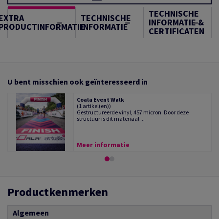
TECHNISCHE
EXTRA
TECHNISCHE
INFORMATIE &
PRODUCTINFORMATIE
INFORMATIE
CERTIFICATEN
U bent misschien ook geïnteresseerd in
Coala Event Walk
(1 artikel(en))
Gestructureerde vinyl, 457 micron. Door deze
structuur is dit materiaal ...
Meer informatie
Productkenmerken
Algemeen