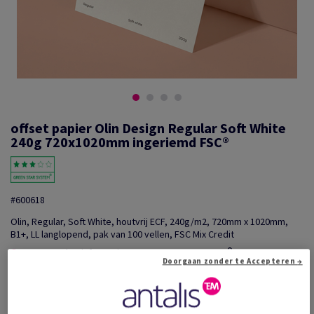
offset papier Olin Design Regular Soft White
240g 720x1020mm ingeriemd FSC®
#600618
Olin, Regular, Soft White, houtvrij ECF, 240g/m2, 720mm x 1020mm,
B1+, LL langlopend, pak van 100 vellen, FSC Mix Credit
Extra productinformatie
Delen via e-mail
Doorgaan zonder te Accepteren →
Promotie: Tijdelijke aanbieding! Tot wel 20% korting o...