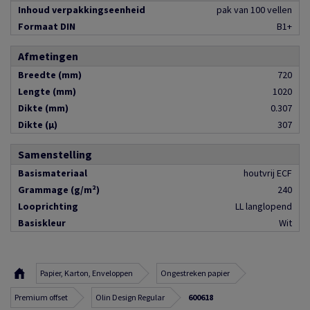
Inhoud verpakkingseenheid
pak van 100 vellen
Formaat DIN
B1+
Afmetingen
Breedte (mm)
720
Lengte (mm)
1020
Dikte (mm)
0.307
Dikte (µ)
307
Samenstelling
Basismateriaal
houtvrij ECF
Grammage (g/m²)
240
Looprichting
LL langlopend
Basiskleur
Wit
Papier, Karton, Enveloppen
Ongestreken papier
Premium offset
Olin Design Regular
600618