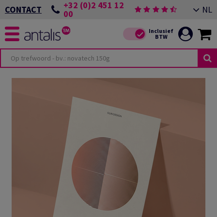
+32 (0)2 451 12
NL
CONTACT
00