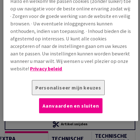
Hallo en welkom! We passen cookies (zonder suiker) toe
Prijs incl. BTW
op uw navigatie voor de beste online ervaring zodat wij:
€ 386,07
22,21% OFF
· Zorgen voor de goede werking van de website en veilig
Promoprijs incl. BTW
browsen. · Uw eventuele inloggegevens kunnen
€ 300,31
onthouden, indien van toepassing. · Inhoud bieden die is
/ 1 000 Vel
afgestemd op interesses. U kunt alle cookies
(29,4 kg )
accepteren of naar de instellingen gaan om uw keuzes
OP VOORRAAD
aan te passen. Uw instellingen kunnen worden bewerkt
Verpakkingsaantallen
wanneer u maar wilt. Wij wensen u veel plezier op onze
Pak
website!
Privacy beleid
−
+
Personaliseer mijn keuzes
Aanvaarden en sluiten
Artikel snijden
TECHNISCHE
EXTRA
TECHNISCHE