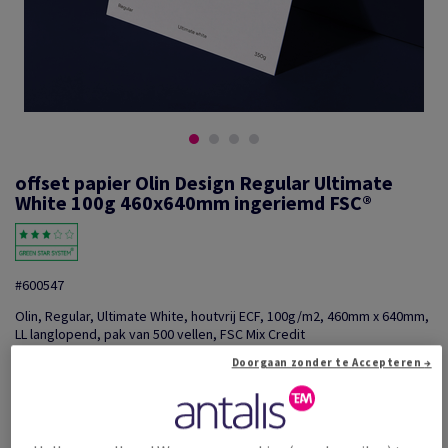
offset papier Olin Design Regular Ultimate
White 100g 460x640mm ingeriemd FSC®
#600547
Olin, Regular, Ultimate White, houtvrij ECF, 100g/m2, 460mm x 640mm,
LL langlopend, pak van 500 vellen, FSC Mix Credit
Extra productinformatie
Delen via e-mail
Doorgaan zonder te Accepteren →
Promotie: Tijdelijke aanbieding! Tot wel 20% korting o...