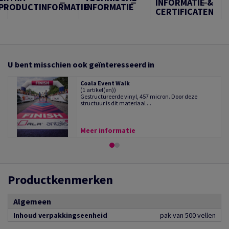
INFORMATIE &
PRODUCTINFORMATIE
INFORMATIE
CERTIFICATEN
U bent misschien ook geïnteresseerd in
Coala Event Walk
(1 artikel(en))
Gestructureerde vinyl, 457 micron. Door deze
structuur is dit materiaal ...
Meer informatie
Productkenmerken
Algemeen
Inhoud verpakkingseenheid
pak van 500 vellen