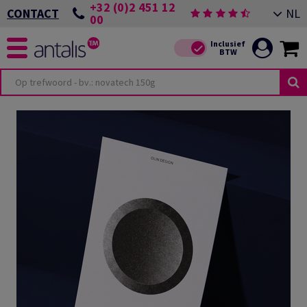
+32 (0)2 451 12
NL
CONTACT
00