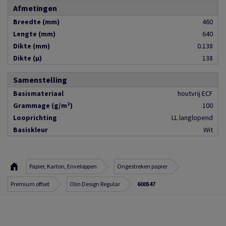
Afmetingen
Breedte (mm)
460
Lengte (mm)
640
Dikte (mm)
0.138
Dikte (µ)
138
Samenstelling
Basismateriaal
houtvrij ECF
Grammage (g/m²)
100
Looprichting
LL langlopend
Basiskleur
Wit
Papier, Karton, Enveloppen
Ongestreken papier
Premium offset
Olin Design Regular
600547