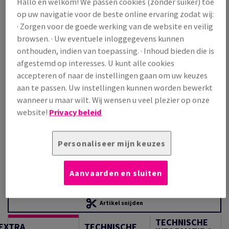
Hallo en welkom! We passen cookies (zonder suiker) toe
Prijs incl. BTW
op uw navigatie voor de beste online ervaring zodat wij:
€ 1 366,47
22,21% OFF
· Zorgen voor de goede werking van de website en veilig
Promoprijs incl. BTW
browsen. · Uw eventuele inloggegevens kunnen
€ 1 062,96
onthouden, indien van toepassing. · Inhoud bieden die is
/ 1 000 Vel
afgestemd op interesses. U kunt alle cookies
(88,3 kg )
accepteren of naar de instellingen gaan om uw keuzes
OP VOORRAAD
aan te passen. Uw instellingen kunnen worden bewerkt
Verpakkingsaantallen
wanneer u maar wilt. Wij wensen u veel plezier op onze
Pak
website!
Privacy beleid
−
+
Personaliseer mijn keuzes
Aanvaarden en sluiten
Artikel snijden
TECHNISCHE
EXTRA
TECHNISCHE