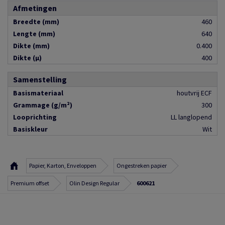
Afmetingen
Breedte (mm)
460
Lengte (mm)
640
Dikte (mm)
0.400
Dikte (µ)
400
Samenstelling
Basismateriaal
houtvrij ECF
Grammage (g/m²)
300
Looprichting
LL langlopend
Basiskleur
Wit
Papier, Karton, Enveloppen
Ongestreken papier
Premium offset
Olin Design Regular
600621