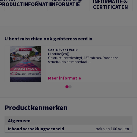
INFORMATIE &
PRODUCTINFORMATIE
INFORMATIE
CERTIFICATEN
U bent misschien ook geïnteresseerd in
Coala Event Walk
(1 artikel(en))
Gestructureerde vinyl, 457 micron. Door deze
structuur is dit materiaal ...
Meer informatie
Productkenmerken
Algemeen
Inhoud verpakkingseenheid
pak van 100 vellen