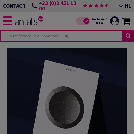
+32 (0)2 451 12
NL
CONTACT
00