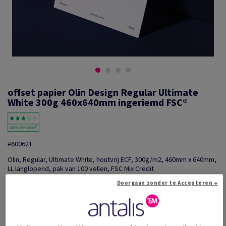
offset papier Olin Design Regular Ultimate
White 300g 460x640mm ingeriemd FSC®
#600621
Olin, Regular, Ultimate White, houtvrij ECF, 300g/m2, 460mm x 640mm,
LL langlopend, pak van 100 vellen, FSC Mix Credit
Extra productinformatie
Delen via e-mail
Doorgaan zonder te Accepteren →
Promotie: Tijdelijke aanbieding! Tot wel 20% korting o...