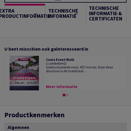
TECHNISCHE
EXTRA
TECHNISCHE
INFORMATIE &
PRODUCTINFORMATIE
INFORMATIE
CERTIFICATEN
U bent misschien ook geïnteresseerd in
Coala Event Walk
(1 artikel(en))
Gestructureerde vinyl, 457 micron. Door deze
structuur is dit materiaal ...
Meer informatie
Productkenmerken
Algemeen