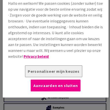
Prijs incl. BTW
Hallo en welkom! We passen cookies (zonder suiker) toe
€ 1 155,60
22,21% OFF
op uw navigatie voor de beste online ervaring zodat wij:
· Zorgen voor de goede werking van de website en veilig
Promoprijs incl. BTW
€ 898,92
browsen. · Uw eventuele inloggegevens kunnen
onthouden, indien van toepassing. · Inhoud bieden die is
/ 1 000 Vel
(88,1 kg )
afgestemd op interesses. U kunt alle cookies
OP VOORRAAD
accepteren of naar de instellingen gaan om uw keuzes
aan te passen. Uw instellingen kunnen worden bewerkt
Verpakkingsaantallen
wanneer u maar wilt. Wij wensen u veel plezier op onze
Pak
website!
Privacy beleid
−
+
Personaliseer mijn keuzes
Aanvaarden en sluiten
Artikel snijden
Samples