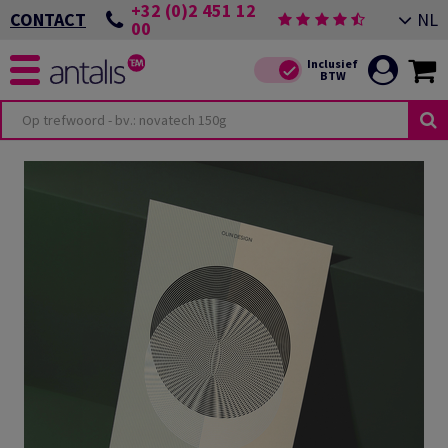
+32 (0)2 451 12
NL
CONTACT
00