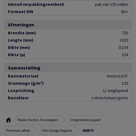
Inhoud verpakkingseenheid
pak van 125 vellen
Formaat DIN
B1+
Afmetingen
Breedte (mm)
720
Lengte (mm)
1020
Dikte (mm)
0.154
Dikte (µ)
154
Samenstelling
Basismateriaal
houtvrij ECF
Grammage (g/m²)
120
Looprichting
LL langlopend
Basiskleur
crème/natuur/gems
Papier, Karton, Enveloppen
Ongestreken papier
Premium offset
Olin Design Regular
600573