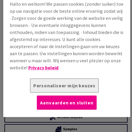
Prijs incl. BTW
Hallo en welkom! We passen cookies (zonder suiker) toe
€ 3 408,84
22,21% OFF
op uw navigatie voor de beste online ervaring zodat wij:
· Zorgen voor de goede werking van de website en veilig
Promoprijs incl. BTW
€ 2 651,70
browsen. · Uw eventuele inloggegevens kunnen
onthouden, indien van toepassing. · Inhoud bieden die is
/ 1 000 Vel
(220 kg )
afgestemd op interesses. U kunt alle cookies
IN BESTELLING
accepteren of naar de instellingen gaan om uw keuzes
aan te passen. Uw instellingen kunnen worden bewerkt
Verpakkingsaantallen
wanneer u maar wilt. Wij wensen u veel plezier op onze
Pak
website!
Privacy beleid
−
+
Personaliseer mijn keuzes
Aanvaarden en sluiten
Artikel snijden
Samples