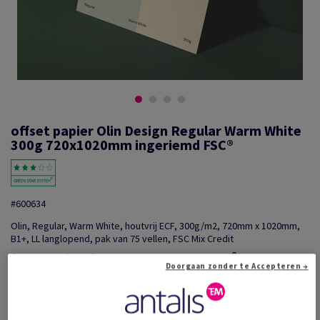
offset papier Olin Design Regular Warm White
300g 720x1020mm ingeriemd FSC®
#600634
Olin, Regular, Warm White, houtvrij ECF, 300g/m2, 720mm x 1020mm,
B1+, LL langlopend, pak van 75 vellen, FSC Mix Credit
Extra productinformatie
Delen via e-mail
Doorgaan zonder te Accepteren →
Promotie: Tijdelijke aanbieding! Tot wel 20% korting o...