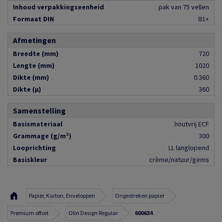
Inhoud verpakkingseenheid
pak van 75 vellen
Formaat DIN
B1+
Afmetingen
Breedte (mm)
720
Lengte (mm)
1020
Dikte (mm)
0.360
Dikte (µ)
360
Samenstelling
Basismateriaal
houtvrij ECF
Grammage (g/m²)
300
Looprichting
LL langlopend
Basiskleur
crème/natuur/gems
Papier, Karton, Enveloppen
Ongestreken papier
Premium offset
Olin Design Regular
600634