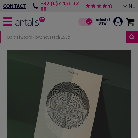
+32 (0)2 451 12
NL
CONTACT
00