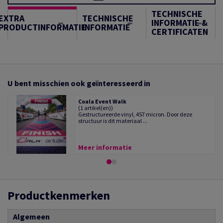
TECHNISCHE
EXTRA
TECHNISCHE
INFORMATIE &
PRODUCTINFORMATIE
INFORMATIE
CERTIFICATEN
U bent misschien ook geïnteresseerd in
Coala Event Walk
(1 artikel(en))
Gestructureerde vinyl, 457 micron. Door deze
structuur is dit materiaal ...
Meer informatie
Productkenmerken
Algemeen