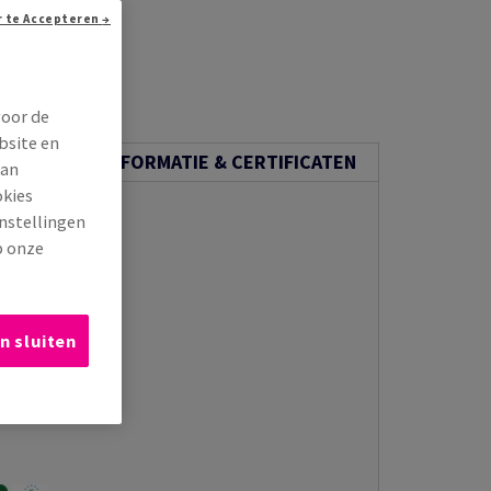
Doorgaan zonder te Accepteren →
n via e-mail
voor de
bsite en
ECHNISCHE INFORMATIE & CERTIFICATEN
van
okies
instellingen
p onze
n sluiten