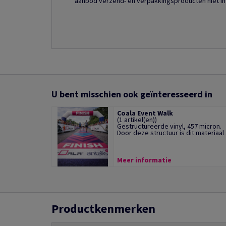
aanbod verzend- en verpakkingsproducten niet in
U bent misschien ook geïnteresseerd in
Coala Event Walk
(1 artikel(en))
Gestructureerde vinyl, 457 micron.
Door deze structuur is dit materiaal .
Meer informatie
Productkenmerken