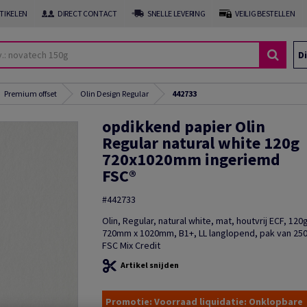
RTIKELEN
DIRECT CONTACT
SNELLE LEVERING
VEILIG BESTELLEN
Di
Premium offset
Olin Design Regular
442733
opdikkend papier Olin
Regular natural white 120g
720x1020mm ingeriemd
FSC®
#442733
Olin, Regular, natural white, mat, houtvrij ECF, 12
720mm x 1020mm, B1+, LL langlopend, pak van 250
FSC Mix Credit
Artikel snijden
Promotie: Voorraad liquidatie: Onklopbare