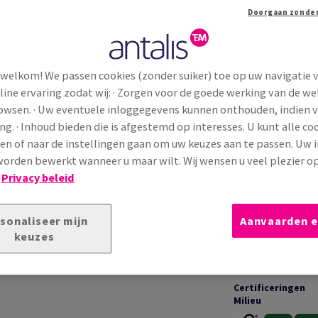
prijzen op e...
Extra productinformatie
Dele
 welkom! We passen cookies (zonder suiker) toe op uw navigatie 
line ervaring zodat wij: · Zorgen voor de goede werking van de we
TECHNISCHE INFORMATIE
T
rowsen. · Uw eventuele inloggegevens kunnen onthouden, indien 
ng. · Inhoud bieden die is afgestemd op interesses. U kunt alle co
en of naar de instellingen gaan om uw keuzes aan te passen. Uw 
Toepassingen &
 met een glad en natuurlijk oppervlak. Het matte
garanties
orden bewerkt wanneer u maar wilt. Wij wensen u veel plezier o
consistente drukresultaten. Ideaal voor
!
Privacy beleid
waliteit
en
professionele betrouwbaarheid
Bedrukking &
sonaliseer mijn
Aanvaarden e
afwerking
keuzes
Certificeringen
Milieu