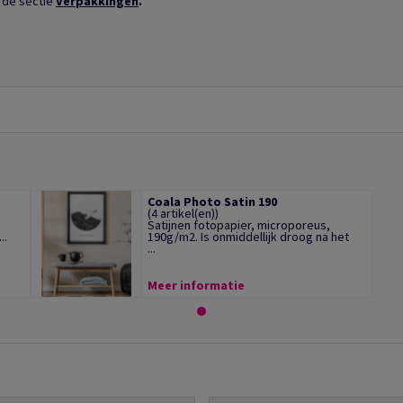
 de sectie
Verpakkingen
.
Coala Photo Satin 190
(4 artikel(en))
Satijnen fotopapier, microporeus,
..
190g/m2. Is onmiddellijk droog na het
...
Meer informatie