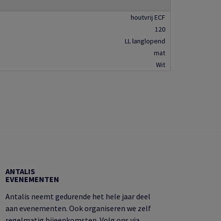
houtvrij ECF
120
LL langlopend
mat
Wit
ANTALIS
EVENEMENTEN
Antalis neemt gedurende het hele jaar deel
aan evenementen. Ook organiseren we zelf
regelmatig bijeenkomsten. Volg ons via