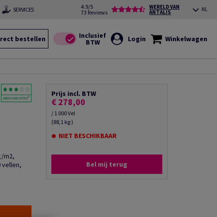
4.9/5
WERELD VAN
SERVICES
NL
73 Reviews
ANTALIS
rect bestellen
Login
Winkelwagen
Prijs incl. BTW
€ 278,00
/ 1 000 Vel
(88,1 kg )
NIET BESCHIKBAAR
0g/m2,
Bel mij terug
 vellen,