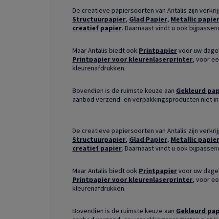
De creatieve papiersoorten van Antalis zijn verkri
Structuurpapier
,
Glad Papier
,
Metallic papie
creatief papier
. Daarnaast vindt u ook bijpasse
Maar Antalis biedt ook
Printpapier
voor uw dagel
Printpapier voor kleurenlaserprinter
, voor ee
kleurenafdrukken.
Bovendien is de ruimste keuze aan
Gekleurd pap
aanbod verzend- en verpakkingsproducten niet in
De creatieve papiersoorten van Antalis zijn verkri
Structuurpapier
,
Glad Papier
,
Metallic papie
creatief papier
. Daarnaast vindt u ook bijpasse
Maar Antalis biedt ook
Printpapier
voor uw dagel
Printpapier voor kleurenlaserprinter
, voor ee
kleurenafdrukken.
Bovendien is de ruimste keuze aan
Gekleurd pap