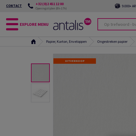
+32 (0)2 451 12 00
CONTACT
9.000+ A
Openingstijden (8h-17h)
EXPLORE MENU
Papier, Karton, Enveloppen
Ongestreken papier
UITVERKOOP