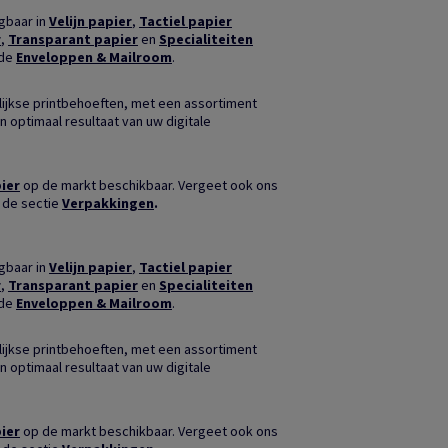
jgbaar in
Velijn papier
,
Tactiel papier
r
,
Transparant papier
en
Specialiteiten
nde
Enveloppen & Mailroom
.
ijkse printbehoeften, met een assortiment
n optimaal resultaat van uw digitale
ier
op de markt beschikbaar. Vergeet ook ons
 de sectie
Verpakkingen
.
jgbaar in
Velijn papier
,
Tactiel papier
r
,
Transparant papier
en
Specialiteiten
nde
Enveloppen & Mailroom
.
ijkse printbehoeften, met een assortiment
n optimaal resultaat van uw digitale
ier
op de markt beschikbaar. Vergeet ook ons