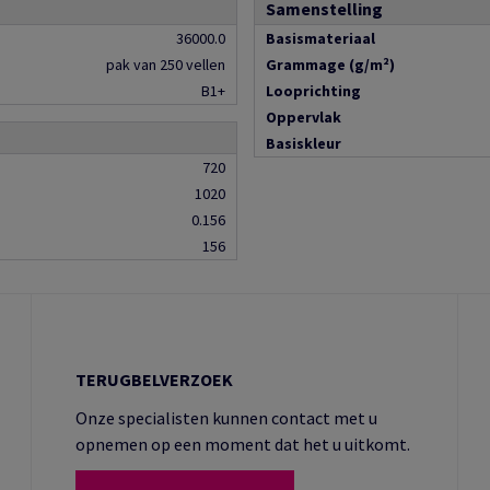
Samenstelling
36000.0
Basismateriaal
pak van 250 vellen
Grammage (g/m²)
B1+
Looprichting
Oppervlak
Basiskleur
720
1020
0.156
156
TERUGBELVERZOEK
Onze specialisten kunnen contact met u
opnemen op een moment dat het u uitkomt.