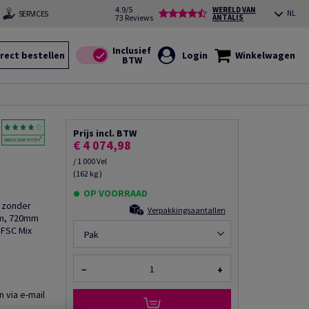
4.9/5
WERELD VAN
SERVICES
NL
73 Reviews
ANTALIS
rect bestellen
Login
Winkelwagen
Prijs incl. BTW
€ 4 074,98
/ 1 000 Vel
(162 kg )
OP VOORRAAD
, zonder
Verpakkingsaantallen
µm, 720mm
 FSC Mix
Pak
−
+
n via e-mail