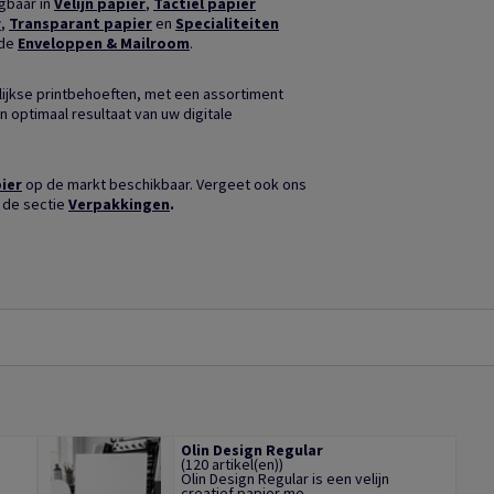
jgbaar in
Velijn papier
,
Tactiel papier
r
,
Transparant papier
en
Specialiteiten
nde
Enveloppen & Mailroom
.
ijkse printbehoeften, met een assortiment
n optimaal resultaat van uw digitale
ier
op de markt beschikbaar. Vergeet ook ons
 de sectie
Verpakkingen
.
Olin Design Regular
(120 artikel(en))
Olin Design Regular is een velijn
..
creatief papier me...