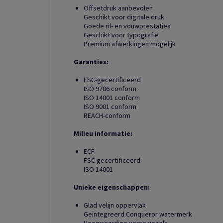
Offsetdruk aanbevolen
Geschikt voor digitale druk
Goede ril- en vouwprestaties
Geschikt voor typografie
Premium afwerkingen mogelijk
Garanties:
FSC-gecertificeerd
ISO 9706 conform
ISO 14001 conform
ISO 9001 conform
REACH-conform
Milieu informatie:
ECF
FSC gecertificeerd
ISO 14001
Unieke eigenschappen:
Glad velijn oppervlak
Geïntegreerd Conqueror watermerk