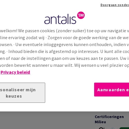
 welkom! We passen cookies (zonder suiker) toe op uw navigatie 
line ervaring zodat wij: · Zorgen voor de goede werking van de we
TECHNISCHE INFORMATIE
T
rowsen. · Uw eventuele inloggegevens kunnen onthouden, indien 
ng. · Inhoud bieden die is afgestemd op interesses. U kunt alle co
en of naar de instellingen gaan om uw keuzes aan te passen. Uw 
Toepassingen &
 papier met een glad oppervlak en herkenbaar
garanties
orden bewerkt wanneer u maar wilt. Wij wensen u veel plezier o
 en zakelijke communicatie waar
klassieke
!
Privacy beleid
entraal staan.
Bedrukking &
sonaliseer mijn
Aanvaarden e
afwerking
keuzes
Certificeringen
Milieu