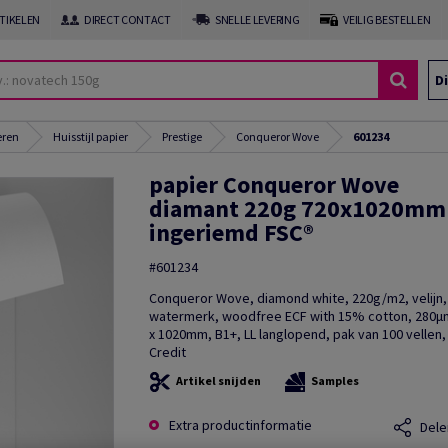
RTIKELEN
DIRECT CONTACT
SNELLE LEVERING
VEILIG BESTELLEN
Di
eren
Huisstijl papier
Prestige
Conqueror Wove
601234
papier Conqueror Wove
diamant 220g 720x1020mm
ingeriemd FSC®
#601234
Conqueror Wove, diamond white, 220g/m2, velijn
watermerk, woodfree ECF with 15% cotton, 280
x 1020mm, B1+, LL langlopend, pak van 100 vellen,
Credit
Artikel snijden
Samples
Extra productinformatie
Dele