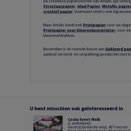
De creatieve papiersoorten van Antalis zijn verkri
Structuurpapier
,
Glad Papier
,
Metallic papie
creatief papier
. Daarnaast vindt u ook bijpasse
Maar Antalis biedt ook
Printpapier
voor uw dagel
Printpapier voor kleurenlaserprinter
, voor ee
kleurenafdrukken.
Bovendien is de ruimste keuze aan
Gekleurd pap
aanbod verzend- en verpakkingsproducten niet in
U bent misschien ook geïnteresseerd in
Coala Event Walk
(1 artikel(en))
Gestructureerde vinyl, 457 micron.
Door deze structuur is dit materiaal .