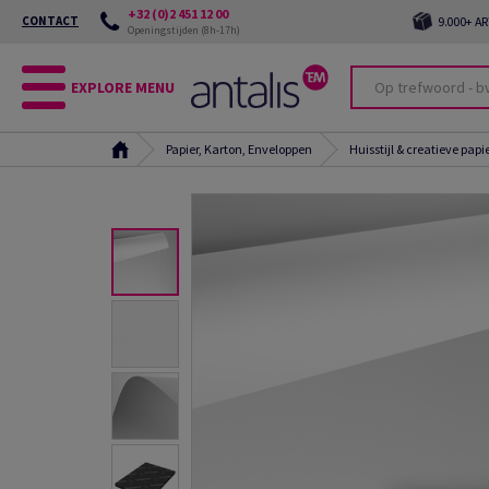
+32 (0)2 451 12 00
CONTACT
9.000+ A
Openingstijden (8h-17h)
EXPLORE MENU
Papier, Karton, Enveloppen
Huisstijl & creatieve papi