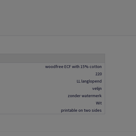
woodfree ECF with 15% cotton
220
LL langlopend
velijn
zonder watermerk
Wit
printable on two sides