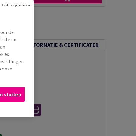
Doorgaan zonder te Accepteren →
voor de
bsite en
ECHNISCHE INFORMATIE & CERTIFICATEN
van
okies
instellingen
p onze
n sluiten