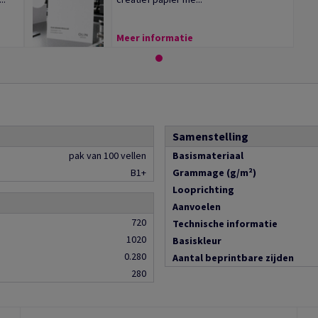
Meer informatie
Samenstelling
pak van 100 vellen
Basismateriaal
B1+
Grammage (g/m²)
Looprichting
Aanvoelen
720
Technische informatie
1020
Basiskleur
0.280
Aantal beprintbare zijden
280