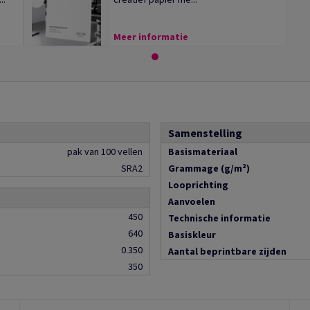
Meer informatie
Samenstelling
pak van 100 vellen
Basismateriaal
SRA2
Grammage (g/m²)
Looprichting
Aanvoelen
450
Technische informatie
640
Basiskleur
0.350
Aantal beprintbare zijden
350