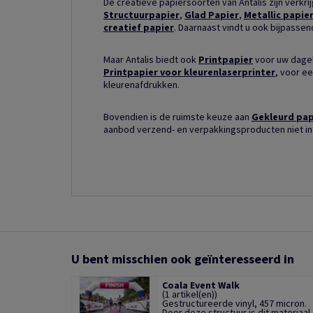
De creatieve papiersoorten van Antalis zijn verkri
Structuurpapier
,
Glad Papier
,
Metallic papie
creatief papier
. Daarnaast vindt u ook bijpasse
Maar Antalis biedt ook
Printpapier
voor uw dagel
Printpapier voor kleurenlaserprinter
, voor ee
kleurenafdrukken.
Bovendien is de ruimste keuze aan
Gekleurd pap
aanbod verzend- en verpakkingsproducten niet in
U bent misschien ook geïnteresseerd in
Coala Event Walk
(1 artikel(en))
Gestructureerde vinyl, 457 micron.
Door deze structuur is dit materiaal .