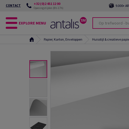
+32 (0)2 451 12 00
CONTACT
9.000+ A
Openingstijden (8h-17h)
EXPLORE MENU
Papier, Karton, Enveloppen
Huisstijl & creatieve papi