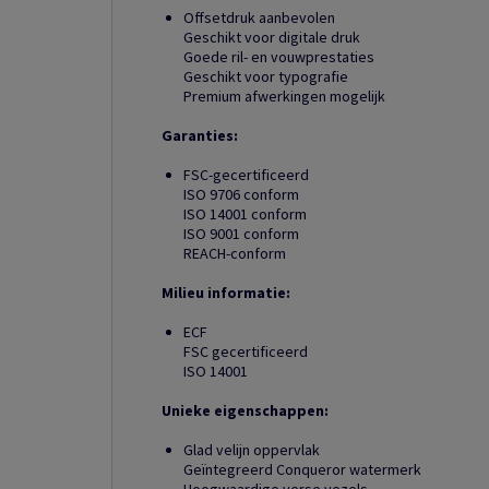
Offsetdruk aanbevolen
Geschikt voor digitale druk
Goede ril- en vouwprestaties
Geschikt voor typografie
Premium afwerkingen mogelijk
Garanties:
FSC-gecertificeerd
ISO 9706 conform
ISO 14001 conform
ISO 9001 conform
REACH-conform
Milieu informatie:
ECF
FSC gecertificeerd
ISO 14001
Unieke eigenschappen:
Glad velijn oppervlak
Geïntegreerd Conqueror watermerk