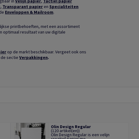
jgbaar in
Velijn papier
,
Tactiel papier
r
,
Transparant papier
en
Specialiteiten
nde
Enveloppen & Mailroom
.
ijkse printbehoeften, met een assortiment
n optimaal resultaat van uw digitale
ier
op de markt beschikbaar. Vergeet ook ons
 de sectie
Verpakkingen
.
Olin Design Regular
(120 artikel(en))
Olin Design Regular is een velijn
..
creatief papier me...