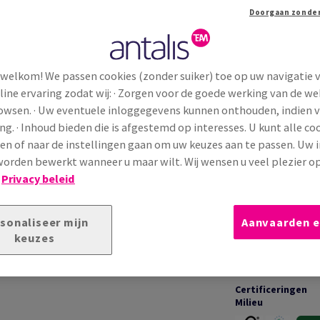
 welkom! We passen cookies (zonder suiker) toe op uw navigatie 
line ervaring zodat wij: · Zorgen voor de goede werking van de we
TECHNISCHE INFORMATIE
T
rowsen. · Uw eventuele inloggegevens kunnen onthouden, indien 
ng. · Inhoud bieden die is afgestemd op interesses. U kunt alle co
en of naar de instellingen gaan om uw keuzes aan te passen. Uw 
Toepassingen &
 papier met een glad oppervlak en herkenbaar
garanties
orden bewerkt wanneer u maar wilt. Wij wensen u veel plezier o
 en zakelijke communicatie waar
klassieke
!
Privacy beleid
entraal staan.
Bedrukking &
sonaliseer mijn
Aanvaarden e
afwerking
keuzes
Certificeringen
Milieu