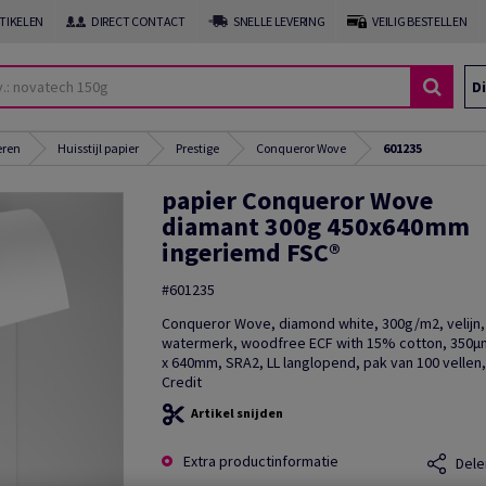
RTIKELEN
DIRECT CONTACT
SNELLE LEVERING
VEILIG BESTELLEN
Di
eren
Huisstijl papier
Prestige
Conqueror Wove
601235
papier Conqueror Wove
diamant 300g 450x640mm
ingeriemd FSC®
#601235
Conqueror Wove, diamond white, 300g/m2, velijn
watermerk, woodfree ECF with 15% cotton, 350
x 640mm, SRA2, LL langlopend, pak van 100 vellen,
Credit
Artikel snijden
Extra productinformatie
Dele