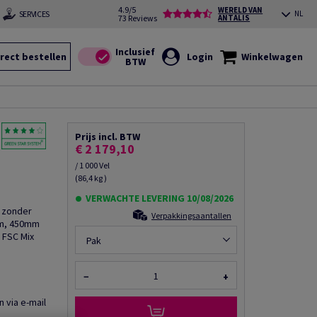
4.9/5
WERELD VAN
SERVICES
NL
73 Reviews
ANTALIS
rect bestellen
Login
Winkelwagen
Prijs incl. BTW
€ 2 179,10
/ 1 000 Vel
(86,4 kg )
VERWACHTE LEVERING 10/08/2026
, zonder
Verpakkingsaantallen
µm, 450mm
 FSC Mix
Pak
−
+
n via e-mail