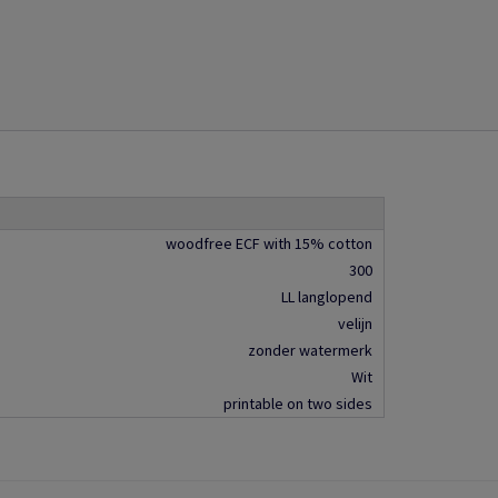
woodfree ECF with 15% cotton
300
LL langlopend
velijn
zonder watermerk
Wit
printable on two sides