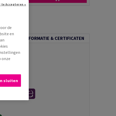
Doorgaan zonder te Accepteren →
voor de
bsite en
ECHNISCHE INFORMATIE & CERTIFICATEN
van
okies
instellingen
p onze
n sluiten