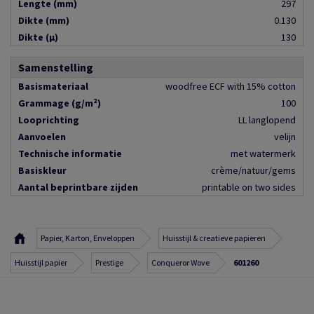
Lengte (mm)
297
Dikte (mm)
0.130
Dikte (µ)
130
Samenstelling
Basismateriaal
woodfree ECF with 15% cotton
Grammage (g/m²)
100
Looprichting
LL langlopend
Aanvoelen
velijn
Technische informatie
met watermerk
Basiskleur
crème/natuur/gems
Aantal beprintbare zijden
printable on two sides
Papier, Karton, Enveloppen
Huisstijl & creatieve papieren
Huisstijl papier
Prestige
Conqueror Wove
601260