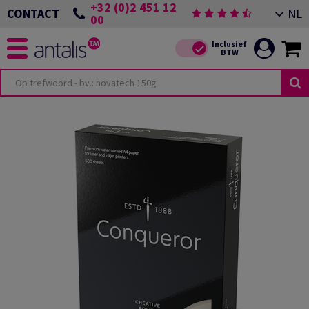
+32 (0)2 451 12
NL
CONTACT
00