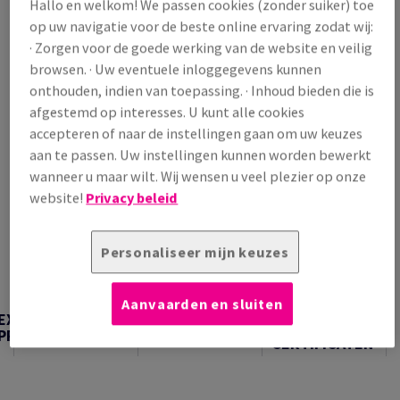
Hallo en welkom! We passen cookies (zonder suiker) toe
/ 1 000 Vel
op uw navigatie voor de beste online ervaring zodat wij:
(6,24 kg )
· Zorgen voor de goede werking van de website en veilig
VERWACHTE LEVERING 10/08/2026
browsen. · Uw eventuele inloggegevens kunnen
Verpakkingsaantallen
onthouden, indien van toepassing. · Inhoud bieden die is
afgestemd op interesses. U kunt alle cookies
Pak
accepteren of naar de instellingen gaan om uw keuzes
aan te passen. Uw instellingen kunnen worden bewerkt
−
+
wanneer u maar wilt. Wij wensen u veel plezier op onze
website!
Privacy beleid
Personaliseer mijn keuzes
Artikel snijden
Aanvaarden en sluiten
TECHNISCHE
EXTRA
TECHNISCHE
INFORMATIE &
PRODUCTINFORMATIE
INFORMATIE
CERTIFICATEN