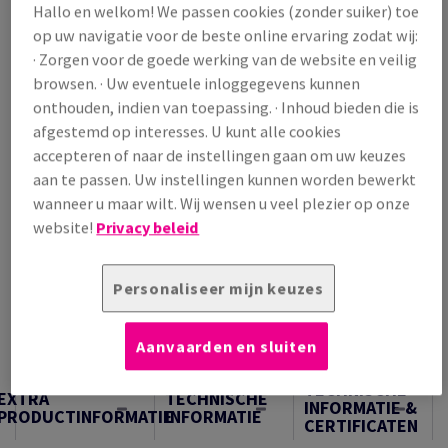
Hallo en welkom! We passen cookies (zonder suiker) toe
/ 1 000 Vel
op uw navigatie voor de beste online ervaring zodat wij:
(118 kg )
· Zorgen voor de goede werking van de website en veilig
VERWACHTE LEVERING 10/08/2026
browsen. · Uw eventuele inloggegevens kunnen
Verpakkingsaantallen
onthouden, indien van toepassing. · Inhoud bieden die is
Pak
afgestemd op interesses. U kunt alle cookies
accepteren of naar de instellingen gaan om uw keuzes
aan te passen. Uw instellingen kunnen worden bewerkt
−
+
wanneer u maar wilt. Wij wensen u veel plezier op onze
website!
Privacy beleid
Personaliseer mijn keuzes
Artikel snijden
Aanvaarden en sluiten
Samples
TECHNISCHE
EXTRA
TECHNISCHE
INFORMATIE &
PRODUCTINFORMATIE
INFORMATIE
CERTIFICATEN