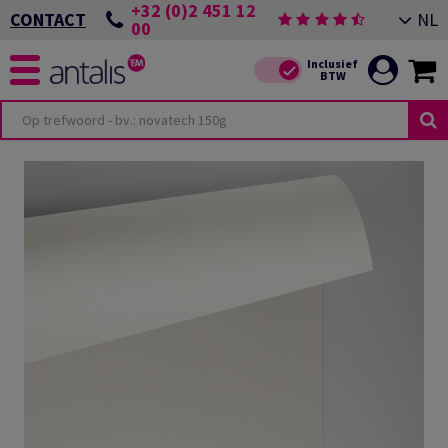
+32 (0)2 451 12
NL
CONTACT
00