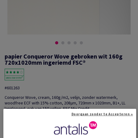
papier Conqueror Wove gebroken wit 160g
720x1020mm ingeriemd FSC®
#601263
Conqueror Wove, cream, 160g/m2, velijn, zonder watermerk,
woodfree ECF with 15% cotton, 208µm, 720mm x 1020mm, B1+, LL
langlopend, pak van 150 vellen, FSC Mix Credit
Doorgaan zonder te Accepteren →
Extra productinformatie
Delen via e-mail
Prijs incl. BTW
€ 2 827,01