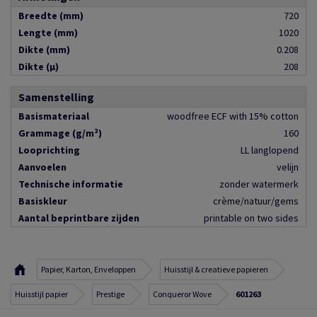
Breedte (mm)
720
Lengte (mm)
1020
Dikte (mm)
0.208
Dikte (µ)
208
Samenstelling
Basismateriaal
woodfree ECF with 15% cotton
Grammage (g/m²)
160
Looprichting
LL langlopend
Aanvoelen
velijn
Technische informatie
zonder watermerk
Basiskleur
crème/natuur/gems
Aantal beprintbare zijden
printable on two sides
Papier, Karton, Enveloppen
Huisstijl & creatieve papieren
Huisstijl papier
Prestige
Conqueror Wove
601263