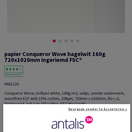
papier Conqueror Wove hagelwit 160g
720x1020mm ingeriemd FSC®
#601220
Conqueror Wove, brilliant white, 160g/m2, velijn, zonder watermerk,
woodfree ECF with 15% cotton, 208µm, 720mm x 1020mm, B1+, LL
langlopend, pak van 150 vellen, FSC Mix Credit
Doorgaan zonder te Accepteren →
Extra productinformatie
Delen via e-mail
Prijs incl. BTW
€ 2 827,01