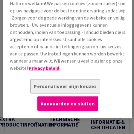
Hallo en welkom! We passen cookies (zonder suiker) toe
/ 1 000 Vel
op uw navigatie voor de beste online ervaring zodat wij:
(118 kg )
· Zorgen voor de goede werking van de website en veilig
OP VOORRAAD
browsen. · Uw eventuele inloggegevens kunnen
Verpakkingsaantallen
onthouden, indien van toepassing. · Inhoud bieden die is
Pak
afgestemd op interesses. U kunt alle cookies
accepteren of naar de instellingen gaan om uw keuzes
aan te passen. Uw instellingen kunnen worden bewerkt
−
+
wanneer u maar wilt. Wij wensen u veel plezier op onze
website!
Privacy beleid
Personaliseer mijn keuzes
Artikel snijden
Aanvaarden en sluiten
Samples
TECHNISCHE
EXTRA
TECHNISCHE
INFORMATIE &
PRODUCTINFORMATIE
INFORMATIE
CERTIFICATEN