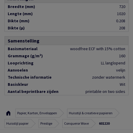
Breedte (mm)
720
Lengte (mm)
1020
Dikte (mm)
0.208
Dikte (µ)
208
Samenstelling
Basismateriaal
woodfree ECF with 15% cotton
Grammage (g/m²)
160
Looprichting
LL langlopend
Aanvoelen
velijn
Technische informatie
zonder watermerk
Basiskleur
Wit
Aantal beprintbare zijden
printable on two sides
Papier, Karton, Enveloppen
Huisstijl & creatieve papieren
Huisstijl papier
Prestige
Conqueror Wove
601220