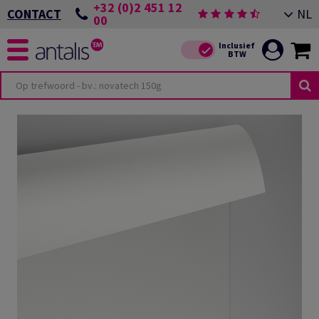
+32 (0)2 451 12
NL
CONTACT
00