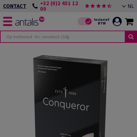
+32 (0)2 451 12
NL
CONTACT
00