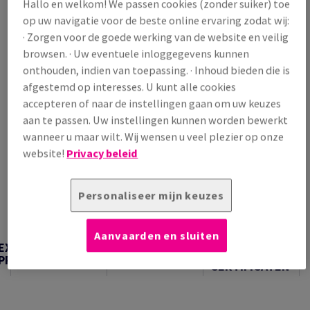
Hallo en welkom! We passen cookies (zonder suiker) toe
/ 1 000 Vel
op uw navigatie voor de beste online ervaring zodat wij:
(6,24 kg )
· Zorgen voor de goede werking van de website en veilig
VERWACHTE LEVERING 10/08/2026
browsen. · Uw eventuele inloggegevens kunnen
Verpakkingsaantallen
onthouden, indien van toepassing. · Inhoud bieden die is
afgestemd op interesses. U kunt alle cookies
Pak
accepteren of naar de instellingen gaan om uw keuzes
aan te passen. Uw instellingen kunnen worden bewerkt
−
+
wanneer u maar wilt. Wij wensen u veel plezier op onze
website!
Privacy beleid
Personaliseer mijn keuzes
Artikel snijden
Aanvaarden en sluiten
TECHNISCHE
EXTRA
TECHNISCHE
INFORMATIE &
PRODUCTINFORMATIE
INFORMATIE
CERTIFICATEN