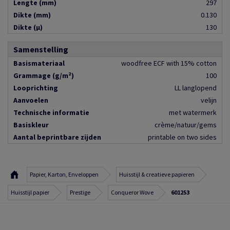
Lengte (mm)
297
Dikte (mm)
0.130
Dikte (µ)
130
Samenstelling
Basismateriaal
woodfree ECF with 15% cotton
Grammage (g/m²)
100
Looprichting
LL langlopend
Aanvoelen
velijn
Technische informatie
met watermerk
Basiskleur
crème/natuur/gems
Aantal beprintbare zijden
printable on two sides
Papier, Karton, Enveloppen
Huisstijl & creatieve papieren
Huisstijl papier
Prestige
Conqueror Wove
601253