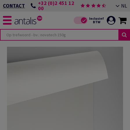
+32 (0)2 451 12
NL
CONTACT
00