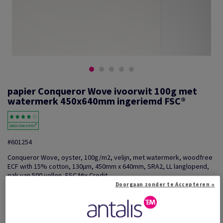
papier Conqueror Wove ivoorwit 100g met
watermerk 450x640mm ingeriemd FSC®
#601254
Conqueror Wove, oyster, 100g/m2, velijn, met watermerk, woodfree
ECF with 15% cotton, 130µm, 450mm x 640mm, SRA2, LL langlopend,
pak van 500 vellen, FSC Mix Credit
Doorgaan zonder te Accepteren →
Extra productinformatie
Delen via e-mail
Prijs incl. BTW
€ 692,91