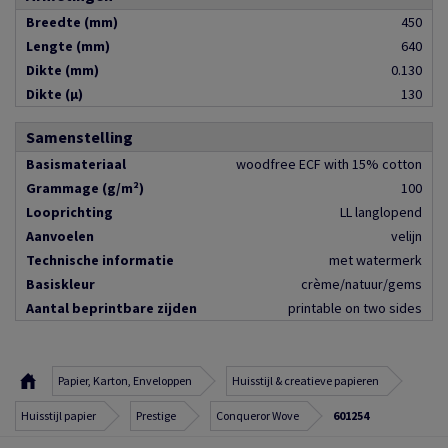
Breedte (mm)
450
Lengte (mm)
640
Dikte (mm)
0.130
Dikte (µ)
130
Samenstelling
Basismateriaal
woodfree ECF with 15% cotton
Grammage (g/m²)
100
Looprichting
LL langlopend
Aanvoelen
velijn
Technische informatie
met watermerk
Basiskleur
crème/natuur/gems
Aantal beprintbare zijden
printable on two sides
Papier, Karton, Enveloppen
Huisstijl & creatieve papieren
Huisstijl papier
Prestige
Conqueror Wove
601254