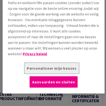
Hallo en welkom! We passen cookies (zonder suiker) toe
/ 1 000 Vel
op uw navigatie voor de beste online ervaring zodat wij:
(28,8 kg )
· Zorgen voor de goede werking van de website en veilig
OP VOORRAAD
browsen. · Uw eventuele inloggegevens kunnen
Verpakkingsaantallen
onthouden, indien van toepassing. · Inhoud bieden die is
Pak
afgestemd op interesses. U kunt alle cookies
accepteren of naar de instellingen gaan om uw keuzes
aan te passen. Uw instellingen kunnen worden bewerkt
−
+
wanneer u maar wilt. Wij wensen u veel plezier op onze
website!
Privacy beleid
Personaliseer mijn keuzes
Artikel snijden
Aanvaarden en sluiten
Samples
TECHNISCHE
EXTRA
TECHNISCHE
INFORMATIE &
PRODUCTINFORMATIE
INFORMATIE
CERTIFICATEN