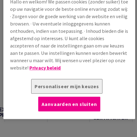
Hallo en welkom! We passen cookies (zonder suiker) toe
/ 1 000 Vel
op uw navigatie voor de beste online ervaring zodat wij:
(86,4 kg )
· Zorgen voor de goede werking van de website en veilig
OP VOORRAAD
browsen. · Uw eventuele inloggegevens kunnen
Verpakkingsaantallen
onthouden, indien van toepassing. · Inhoud bieden die is
afgestemd op interesses. U kunt alle cookies
Pak
accepteren of naar de instellingen gaan om uw keuzes
aan te passen. Uw instellingen kunnen worden bewerkt
−
+
wanneer u maar wilt. Wij wensen u veel plezier op onze
website!
Privacy beleid
Personaliseer mijn keuzes
Artikel snijden
Aanvaarden en sluiten
TECHNISCHE
EXTRA
TECHNISCHE
INFORMATIE &
PRODUCTINFORMATIE
INFORMATIE
CERTIFICATEN