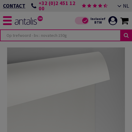
+32 (0)2 451 12
NL
CONTACT
00