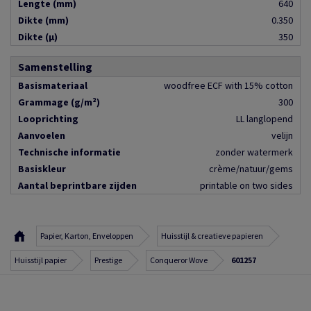
Lengte (mm)
640
Dikte (mm)
0.350
Dikte (µ)
350
Samenstelling
Basismateriaal
woodfree ECF with 15% cotton
Grammage (g/m²)
300
Looprichting
LL langlopend
Aanvoelen
velijn
Technische informatie
zonder watermerk
Basiskleur
crème/natuur/gems
Aantal beprintbare zijden
printable on two sides
Papier, Karton, Enveloppen
Huisstijl & creatieve papieren
Huisstijl papier
Prestige
Conqueror Wove
601257