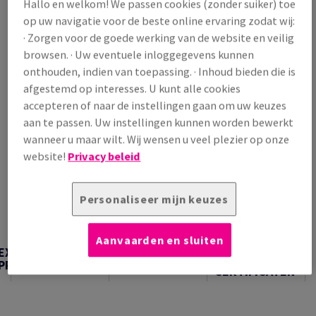
Hallo en welkom! We passen cookies (zonder suiker) toe
/ 1 000 Vel
op uw navigatie voor de beste online ervaring zodat wij:
(7,48 kg )
· Zorgen voor de goede werking van de website en veilig
BEPERKTE VOORRAAD
browsen. · Uw eventuele inloggegevens kunnen
Verpakkingsaantallen
onthouden, indien van toepassing. · Inhoud bieden die is
afgestemd op interesses. U kunt alle cookies
Pak
accepteren of naar de instellingen gaan om uw keuzes
aan te passen. Uw instellingen kunnen worden bewerkt
−
+
wanneer u maar wilt. Wij wensen u veel plezier op onze
website!
Privacy beleid
Personaliseer mijn keuzes
Artikel snijden
Aanvaarden en sluiten
TECHNISCHE
EXTRA
TECHNISCHE
INFORMATIE &
PRODUCTINFORMATIE
INFORMATIE
CERTIFICATEN