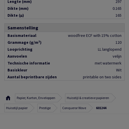
Lengte (mm)
297
Dikte (mm)
0.165
Dikte (µ)
165
Samenstelling
Basismateriaal
woodfree ECF with 15% cotton
Grammage (g/m²)
120
Looprichting
LL langlopend
Aanvoelen
velijn
Technische informatie
met watermerk
Basiskleur
Wit
Aantal beprintbare zijden
printable on two sides
Papier, Karton, Enveloppen
Huisstijl & creatieve papieren
Huisstijl papier
Prestige
Conqueror Wove
601244