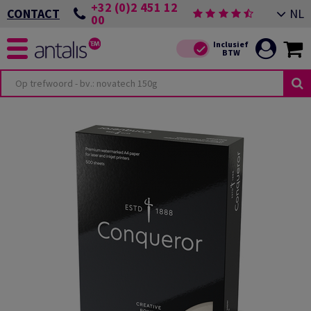
+32 (0)2 451 12
NL
CONTACT
00