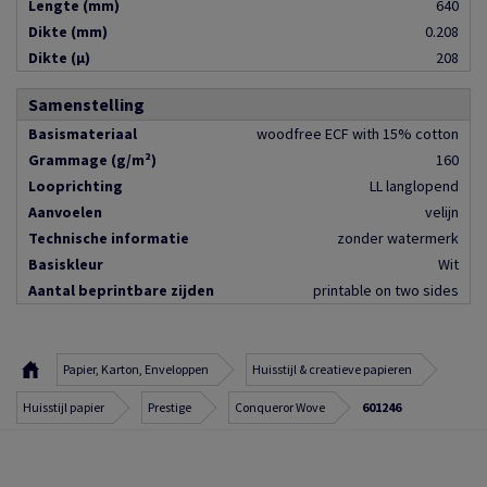
Lengte (mm)
640
Dikte (mm)
0.208
Dikte (µ)
208
Samenstelling
Basismateriaal
woodfree ECF with 15% cotton
Grammage (g/m²)
160
Looprichting
LL langlopend
Aanvoelen
velijn
Technische informatie
zonder watermerk
Basiskleur
Wit
Aantal beprintbare zijden
printable on two sides
Papier, Karton, Enveloppen
Huisstijl & creatieve papieren
Huisstijl papier
Prestige
Conqueror Wove
601246