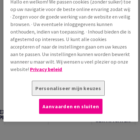
Hallo en welkom! We passen cookies (zonder suiker) toe
/ 1 000 Vel
op uw navigatie voor de beste online ervaring zodat wij:
(46,1 kg )
· Zorgen voor de goede werking van de website en veilig
OP VOORRAAD
browsen. · Uw eventuele inloggegevens kunnen
Verpakkingsaantallen
onthouden, indien van toepassing. · Inhoud bieden die is
afgestemd op interesses. U kunt alle cookies
Pak
accepteren of naar de instellingen gaan om uw keuzes
aan te passen. Uw instellingen kunnen worden bewerkt
−
+
wanneer u maar wilt. Wij wensen u veel plezier op onze
website!
Privacy beleid
Personaliseer mijn keuzes
Artikel snijden
Aanvaarden en sluiten
TECHNISCHE
EXTRA
TECHNISCHE
INFORMATIE &
PRODUCTINFORMATIE
INFORMATIE
CERTIFICATEN