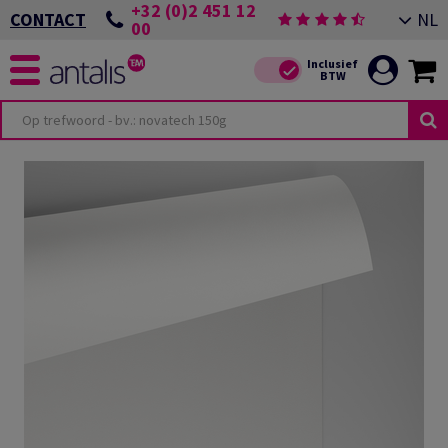
+32 (0)2 451 12
NL
CONTACT
00