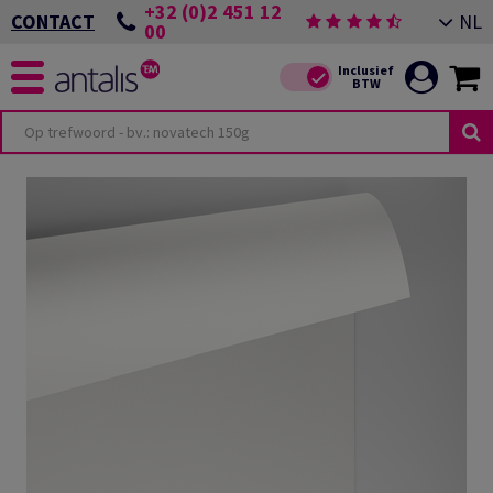
+32 (0)2 451 12
NL
CONTACT
00