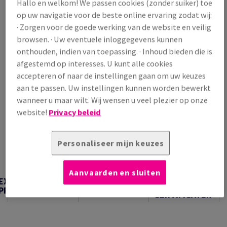
Hallo en welkom! We passen cookies (zonder suiker) toe
/ 1 000 Vel
op uw navigatie voor de beste online ervaring zodat wij:
(86,4 kg )
· Zorgen voor de goede werking van de website en veilig
VERWACHTE LEVERING 10/08/2026
browsen. · Uw eventuele inloggegevens kunnen
Verpakkingsaantallen
onthouden, indien van toepassing. · Inhoud bieden die is
afgestemd op interesses. U kunt alle cookies
Pak
accepteren of naar de instellingen gaan om uw keuzes
aan te passen. Uw instellingen kunnen worden bewerkt
−
+
wanneer u maar wilt. Wij wensen u veel plezier op onze
website!
Privacy beleid
Personaliseer mijn keuzes
Artikel snijden
Aanvaarden en sluiten
TECHNISCHE
EXTRA
TECHNISCHE
INFORMATIE &
PRODUCTINFORMATIE
INFORMATIE
CERTIFICATEN