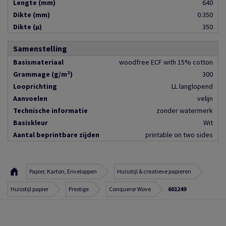
Lengte (mm)
640
Dikte (mm)
0.350
Dikte (µ)
350
Samenstelling
Basismateriaal
woodfree ECF with 15% cotton
Grammage (g/m²)
300
Looprichting
LL langlopend
Aanvoelen
velijn
Technische informatie
zonder watermerk
Basiskleur
Wit
Aantal beprintbare zijden
printable on two sides
Papier, Karton, Enveloppen
Huisstijl & creatieve papieren
Huisstijl papier
Prestige
Conqueror Wove
601249