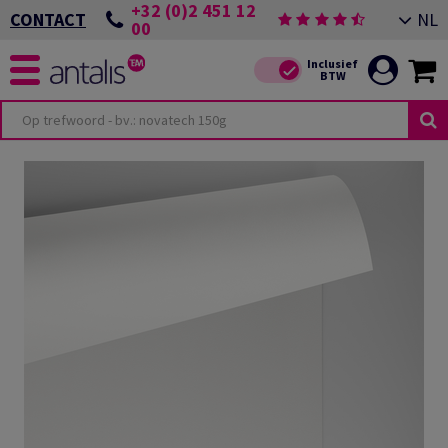
+32 (0)2 451 12
NL
CONTACT
00