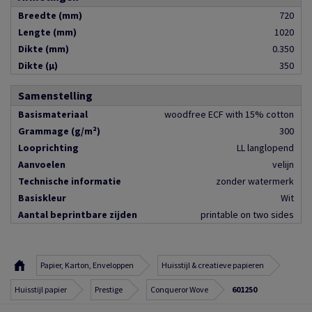
Breedte (mm)
720
Lengte (mm)
1020
Dikte (mm)
0.350
Dikte (µ)
350
Samenstelling
Basismateriaal
woodfree ECF with 15% cotton
Grammage (g/m²)
300
Looprichting
LL langlopend
Aanvoelen
velijn
Technische informatie
zonder watermerk
Basiskleur
Wit
Aantal beprintbare zijden
printable on two sides
Papier, Karton, Enveloppen
Huisstijl & creatieve papieren
Huisstijl papier
Prestige
Conqueror Wove
601250