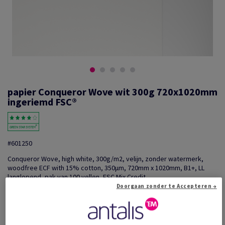
papier Conqueror Wove wit 300g 720x1020mm
ingeriemd FSC®
#601250
Conqueror Wove, high white, 300g/m2, velijn, zonder watermerk,
woodfree ECF with 15% cotton, 350µm, 720mm x 1020mm, B1+, LL
langlopend, pak van 100 vellen, FSC Mix Credit
Doorgaan zonder te Accepteren →
Extra productinformatie
Delen via e-mail
Prijs incl. BTW
€ 5 556,79