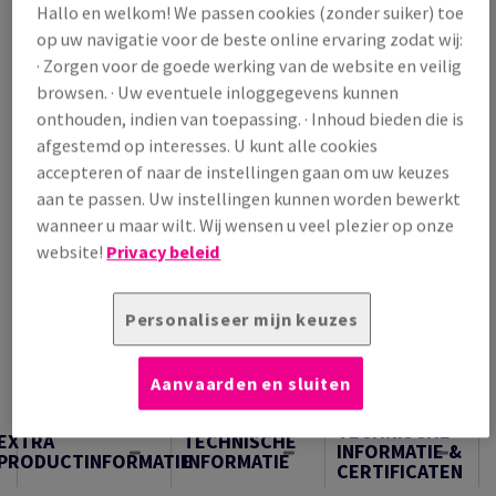
Hallo en welkom! We passen cookies (zonder suiker) toe
/ 1 000 Vel
op uw navigatie voor de beste online ervaring zodat wij:
(220 kg )
· Zorgen voor de goede werking van de website en veilig
VERWACHTE LEVERING 10/08/2026
browsen. · Uw eventuele inloggegevens kunnen
Verpakkingsaantallen
onthouden, indien van toepassing. · Inhoud bieden die is
Pak
afgestemd op interesses. U kunt alle cookies
accepteren of naar de instellingen gaan om uw keuzes
aan te passen. Uw instellingen kunnen worden bewerkt
−
+
wanneer u maar wilt. Wij wensen u veel plezier op onze
website!
Privacy beleid
Personaliseer mijn keuzes
Artikel snijden
Aanvaarden en sluiten
Samples
TECHNISCHE
EXTRA
TECHNISCHE
INFORMATIE &
PRODUCTINFORMATIE
INFORMATIE
CERTIFICATEN