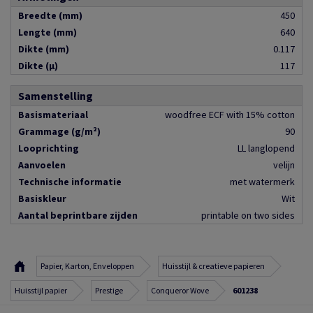
Breedte (mm)
450
Lengte (mm)
640
Dikte (mm)
0.117
Dikte (µ)
117
Samenstelling
Basismateriaal
woodfree ECF with 15% cotton
Grammage (g/m²)
90
Looprichting
LL langlopend
Aanvoelen
velijn
Technische informatie
met watermerk
Basiskleur
Wit
Aantal beprintbare zijden
printable on two sides
Papier, Karton, Enveloppen
Huisstijl & creatieve papieren
Huisstijl papier
Prestige
Conqueror Wove
601238