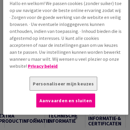
Hallo en welkom! We passen cookies (zonder suiker) toe
/ 1 000 Vel
op uw navigatie voor de beste online ervaring zodat wij:
(25,9 kg )
· Zorgen voor de goede werking van de website en veilig
OP VOORRAAD
browsen. · Uw eventuele inloggegevens kunnen
Verpakkingsaantallen
onthouden, indien van toepassing. · Inhoud bieden die is
Pak
afgestemd op interesses. U kunt alle cookies
accepteren of naar de instellingen gaan om uw keuzes
aan te passen. Uw instellingen kunnen worden bewerkt
−
+
wanneer u maar wilt. Wij wensen u veel plezier op onze
website!
Privacy beleid
Personaliseer mijn keuzes
Artikel snijden
Aanvaarden en sluiten
Samples
TECHNISCHE
EXTRA
TECHNISCHE
INFORMATIE &
PRODUCTINFORMATIE
INFORMATIE
CERTIFICATEN