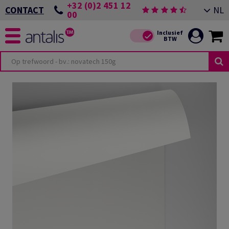
+32 (0)2 451 12
NL
CONTACT
00