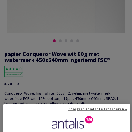
papier Conqueror Wove wit 90g met
watermerk 450x640mm ingeriemd FSC®
#601238
Conqueror Wove, high white, 90g/m2, velijn, met watermerk,
woodfree ECF with 15% cotton, 117µm, 450mm x 640mm, SRA2, LL
langlopend, pak van 500 vellen, FSC Mix Credit
Doorgaan zonder te Accepteren →
Extra productinformatie
Delen via e-mail
Prijs incl. BTW
€ 623,59